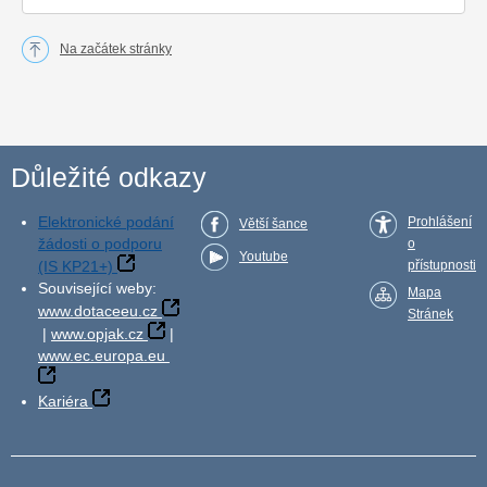
Na začátek stránky
Důležité odkazy
Elektronické podání
Prohlášení
Větší šance
žádosti o podporu
o
Youtube
(IS KP21+)
přístupnosti
Související weby:
Mapa
www.dotaceeu.cz
Stránek
|
www.opjak.cz
|
www.ec.europa.eu
Kariéra