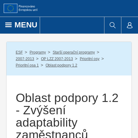
Přejít k obsahu
MENU
/
/
/
ESF
Programy
Starší operační programy
/
/
/
2007-2013
OP LZZ 2007-2013
Prioritní osy
/
Prioritní osa 1
Oblast podpory 1.2
Oblast podpory 1.2
- Zvýšení
adaptability
zaměstnanců