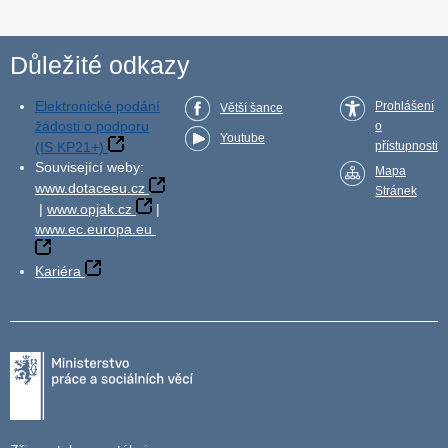
Důležité odkazy
Elektronické podání
Prohlášení
Větší šance
žádosti o podporu
o
Youtube
(IS KP21+)
přístupnosti
Související weby:
Mapa
www.dotaceeu.cz
Stránek
|
www.opjak.cz
|
www.ec.europa.eu
Kariéra