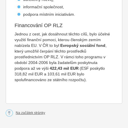
informační společnost,
podpora místním iniciativám.
Financování OP RLZ
Jednou z cest, jak dosáhnout těchto cílů, bylo účelné
využití finanční pomoci, kterou členským zemím
nabízela EU. V ČR to byl
Evropský sociální fond
,
který umožňil čerpání těchto prostředků
prostřednictvím OP RLZ. V rámci toho programu v
období 2004-2006 byla žadatelům poskytnuta
podpora až ve výši
422,43 mil EUR
(ESF poskytlo
318,82 mil EUR a 103,61 mil EUR bylo
spolufinancováno ze státního rozpočtu).
Na začátek stránky