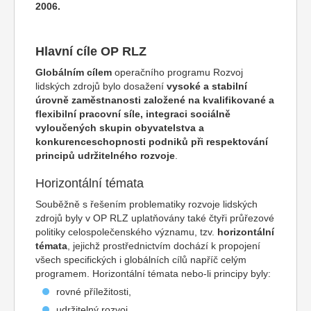
2006.
Hlavní cíle OP RLZ
Globálním cílem
operačního programu Rozvoj
lidských zdrojů bylo dosažení
vysoké a stabilní
úrovně zaměstnanosti založené na kvalifikované a
flexibilní pracovní síle, integraci sociálně
vyloučených skupin obyvatelstva a
konkurenceschopnosti podniků při respektování
principů udržitelného rozvoje
.
Horizontální témata
Souběžně s řešením problematiky rozvoje lidských
zdrojů byly v OP RLZ uplatňovány také čtyři průřezové
politiky celospolečenského významu, tzv.
horizontální
témata
, jejichž prostřednictvím dochází k propojení
všech specifických i globálních cílů napříč celým
programem. Horizontální témata nebo-li principy byly:
rovné příležitosti,
udržitelný rozvoj,