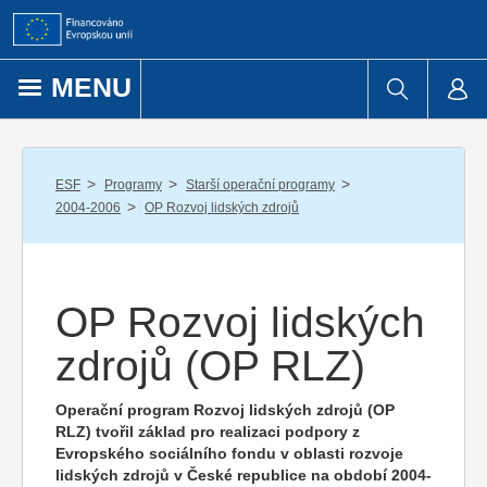
Přejít k obsahu
MENU
/
/
/
ESF
Programy
Starší operační programy
/
2004-2006
OP Rozvoj lidských zdrojů
OP Rozvoj lidských
zdrojů (OP RLZ)
Operační program Rozvoj lidských zdrojů (OP
RLZ) tvořil základ pro realizaci podpory z
Evropského sociálního fondu v oblasti rozvoje
lidských zdrojů v České republice na období 2004-