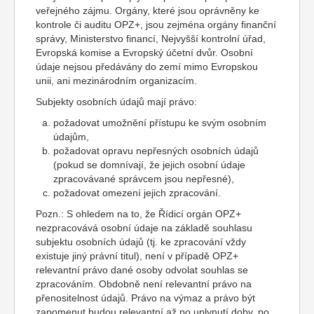
veřejného zájmu. Orgány, které jsou oprávněny ke
kontrole či auditu OPZ+, jsou zejména orgány finanční
správy, Ministerstvo financí, Nejvyšší kontrolní úřad,
Evropská komise a Evropský účetní dvůr. Osobní
údaje nejsou předávány do zemí mimo Evropskou
unii, ani mezinárodním organizacím.
Subjekty osobních údajů mají právo:
požadovat umožnění přístupu ke svým osobním
údajům,
požadovat opravu nepřesných osobních údajů
(pokud se domnívají, že jejich osobní údaje
zpracovávané správcem jsou nepřesné),
požadovat omezení jejich zpracování.
Pozn.: S ohledem na to, že Řídicí orgán OPZ+
nezpracovává osobní údaje na základě souhlasu
subjektu osobních údajů (tj. ke zpracování vždy
existuje jiný právní titul), není v případě OPZ+
relevantní právo dané osoby odvolat souhlas se
zpracováním. Obdobně není relevantní právo na
přenositelnost údajů. Právo na výmaz a právo být
zapomenut budou relevantní až po uplynutí doby, po