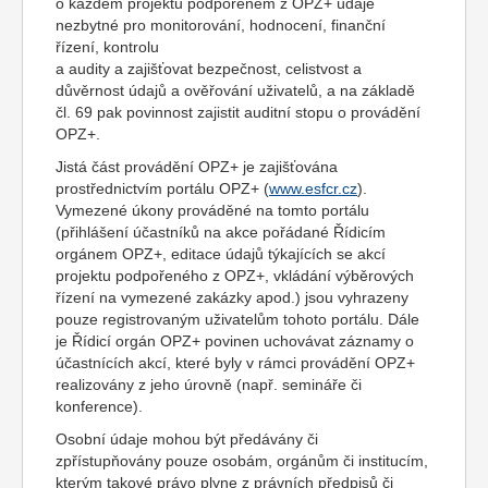
o každém projektu podpořeném z OPZ+ údaje
nezbytné pro monitorování, hodnocení, finanční
řízení, kontrolu
a audity a zajišťovat bezpečnost, celistvost a
důvěrnost údajů a ověřování uživatelů, a na základě
čl. 69 pak povinnost zajistit auditní stopu o provádění
OPZ+.
Jistá část provádění OPZ+ je zajišťována
prostřednictvím portálu OPZ+ (
www.esfcr.cz
).
Vymezené úkony prováděné na tomto portálu
(přihlášení účastníků na akce pořádané Řídicím
orgánem OPZ+, editace údajů týkajících se akcí
projektu podpořeného z OPZ+, vkládání výběrových
řízení na vymezené zakázky apod.) jsou vyhrazeny
pouze registrovaným uživatelům tohoto portálu. Dále
je Řídicí orgán OPZ+ povinen uchovávat záznamy o
účastnících akcí, které byly v rámci provádění OPZ+
realizovány z jeho úrovně (např. semináře či
konference).
Osobní údaje mohou být předávány či
zpřístupňovány pouze osobám, orgánům či institucím,
kterým takové právo plyne z právních předpisů či