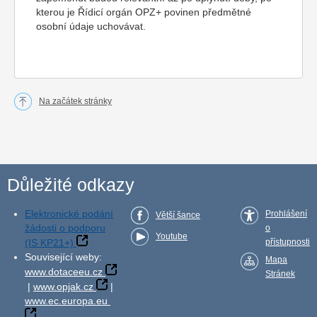
kterou je Řídicí orgán OPZ+ povinen předmětné
osobní údaje uchovávat.
Na začátek stránky
Důležité odkazy
Elektronické podání
Prohlášení
Větší šance
žádosti o podporu
o
Youtube
(IS KP21+)
přístupnosti
Související weby:
Mapa
www.dotaceeu.cz
Stránek
|
www.opjak.cz
|
www.ec.europa.eu