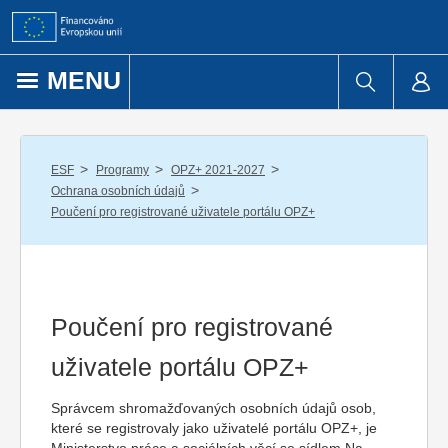
Přejít k obsahu
MENU
/
/
/
ESF
Programy
OPZ+ 2021-2027
/
Ochrana osobních údajů
Poučení pro registrované uživatele portálu OPZ+
Poučení pro registrované
uživatele portálu OPZ+
Správcem shromažďovaných osobních údajů osob,
které se registrovaly jako uživatelé portálu OPZ+, je