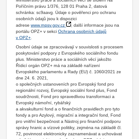
Ministerstvo práce a sociálních věcí se sídlem Na
Poříčním právu 1/376, 128 01 Praha 2, datová
schránka: sc9aavg. Údaje o pověřenci pro ochranu
osobních údajů jsou k dispozici
adrese
www.mpsv.gov.cz
, další informace jsou na
portálu OPZ+ v sekci
Ochrana osobních údajů
v OPZ+
.
Osobní údaje se zpracovávají v souvislosti s procesem
poskytování podpory z Evropského sociálního fondu
plus. Ministerstvo práce a sociálních věcí jakožto
Řídicí orgán OPZ+ má na základě nařízení
Evropského parlamentu a Rady (EU) č. 1060/2021 ze
dne 24. 6. 2021,
o společných ustanoveních pro Evropský fond pro
regionální rozvoj, Evropský sociální fond plus, Fond
soudržnosti, Fond pro spravedlivou transformaci a
Evropský námořní, rybářský
a akvakulturní fond a o finančních pravidlech pro tyto
fondy a pro Azylový, migrační a integrační fond, Fond
pro vnitřní bezpečnost a Nástroj pro finanční podporu
správy hranic a vízové politiky, zejména na základě čl.
72, povinnost elektronicky zaznamenávat a uchovávat