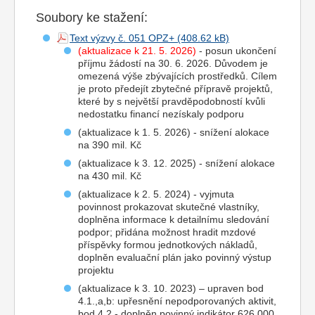
Soubory ke stažení:
Text výzvy č. 051 OPZ+
(aktualizace k 21. 5. 2026)
- posun ukončení
příjmu žádostí na 30. 6. 2026. Důvodem je
omezená výše zbývajících prostředků. Cílem
je proto předejít zbytečné přípravě projektů,
které by s největší pravděpodobností kvůli
nedostatku financí nezískaly podporu
(aktualizace k 1. 5. 2026) - snížení alokace
na 390 mil. Kč
(aktualizace k 3. 12. 2025) - snížení alokace
na 430 mil. Kč
(aktualizace k 2. 5. 2024) - vyjmuta
povinnost prokazovat skutečné vlastníky,
doplněna informace k detailnímu sledování
podpor; přidána možnost hradit mzdové
příspěvky formou jednotkových nákladů,
doplněn evaluační plán jako povinný výstup
projektu
(aktualizace k 3. 10. 2023) – upraven bod
4.1.,a,b: upřesnění nepodporovaných aktivit,
bod 4.2 - doplněn povinný indikátor 626 000,