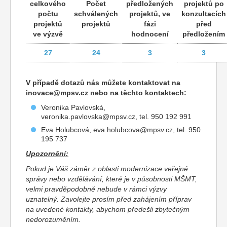
celkového
Počet
předložených
projektů po
počtu
schválených
projektů, ve
konzultacích
projektů
projektů
fázi
před
ve výzvě
hodnocení
předložením
27
24
3
3
V případě dotazů nás můžete kontaktovat na
inovace@mpsv.cz nebo na těchto kontaktech:
Veronika Pavlovská,
veronika.pavlovska@mpsv.cz, tel. 950 192 991
Eva Holubcová, eva.holubcova@mpsv.cz, tel. 950
195 737
Upozornění:
Pokud je Váš záměr z oblasti modernizace veřejné
správy nebo vzdělávání, které je v působnosti MŠMT,
velmi pravděpodobně nebude v rámci výzvy
uznatelný. Zavolejte prosím před zahájením příprav
na uvedené kontakty, abychom předešli zbytečným
nedorozuměním.