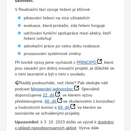
ukotvení.
V Realizační fázi vývoje řešení je klíčové:
pilotování řešení na více uživatelích
evaluace, která prokáže, zda řešení funguje
udržování funkční spolupráce mezi aktéry, kteří
řešení ovlivňují
advokační práce po celou dobu realizace
prosazování systémové změny
Při tvorbě výzvy jsme vycházeli z
PRINCIPŮ
, které
jsou zásadní pro dobrý inovační projekt, je důležité se
s nimi seznámit a být s nimi v souladu.
🎧Raději posloucháte, než čtete? Pak sledujte náš
podcast
Ministerský jednorožec
. Speciálně
doporučujeme
22. díl
, ve kterém výzvu
představujeme,
60. díl
se zkušenostmi z konzultací
a hodnotících komisí a
69. díl
, ve kterém se
seznámíte se schválenými projekty.
Upozornění:
k 3. 10. 2023 došlo ve výzvě k
doplnění
v oblasti nepodporovaných aktivit
. Výzva dále