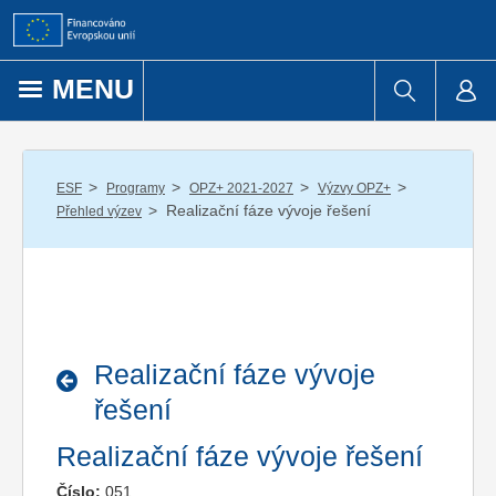
Přejít k obsahu
MENU
/
/
/
/
ESF
Programy
OPZ+ 2021-2027
Výzvy OPZ+
/
Realizační fáze vývoje řešení
Přehled výzev
Realizační fáze vývoje
řešení
Realizační fáze vývoje řešení
Číslo:
051