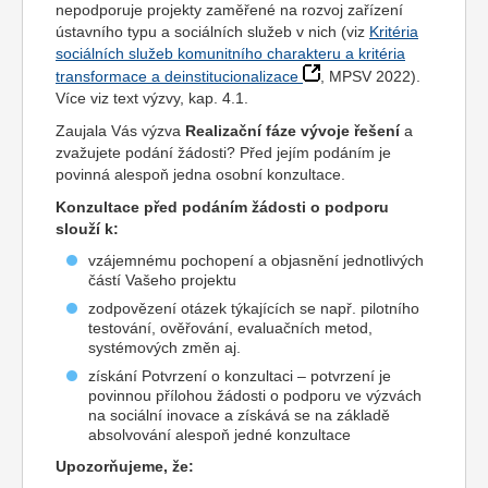
nepodporuje projekty zaměřené na rozvoj zařízení
ústavního typu a sociálních služeb v nich (viz
Kritéria
sociálních služeb komunitního charakteru a kritéria
transformace a deinstitucionalizace
, MPSV 2022).
Více viz text výzvy, kap. 4.1.
Zaujala Vás výzva
Realizační fáze vývoje řešení
a
zvažujete podání žádosti? Před jejím podáním je
povinná alespoň jedna osobní konzultace.
Konzultace před podáním žádosti o podporu
slouží k:
vzájemnému pochopení a objasnění jednotlivých
částí Vašeho projektu
zodpovězení otázek týkajících se např. pilotního
testování, ověřování, evaluačních metod,
systémových změn aj.
získání Potvrzení o konzultaci – potvrzení je
povinnou přílohou žádosti o podporu ve výzvách
na sociální inovace a získává se na základě
absolvování alespoň jedné konzultace
Upozorňujeme, že: