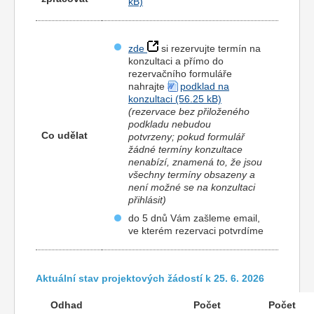
zde
si rezervujte termín na
konzultaci a přímo do
rezervačního formuláře
nahrajte
podklad na
konzultaci
(rezervace bez přiloženého
podkladu nebudou
Co udělat
potvrzeny; pokud formulář
žádné termíny konzultace
nenabízí, znamená to, že jsou
všechny termíny obsazeny a
není možné se na konzultaci
přihlásit
)
do 5 dnů Vám zašleme email,
ve kterém rezervaci potvrdíme
Aktuální stav projektových žádostí k 25. 6. 2026
Odhad
Počet
Počet