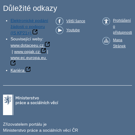
Důležité odkazy
Elektronické podání
Prohlášení
Větší šance
žádosti o podporu
o
Youtube
(IS KP21+)
přístupnosti
Související weby:
Mapa
www.dotaceeu.cz
Stránek
|
www.opjak.cz
|
www.ec.europa.eu
Kariéra
Zřizovatelem portálu je
Ministerstvo práce a sociálních věcí ČR