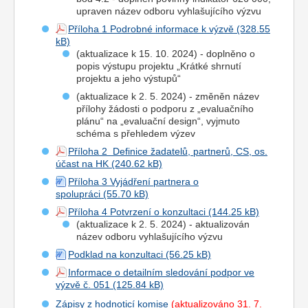
upraven název odboru vyhlašujícího výzvu
Příloha 1 Podrobné informace k výzvě
(aktualizace k 15. 10. 2024) - doplněno o
popis výstupu projektu „Krátké shrnutí
projektu a jeho výstupů“
(aktualizace k 2. 5. 2024) - změněn název
přílohy žádosti o podporu z „evaluačního
plánu“ na „evaluační design“, vyjmuto
schéma s přehledem výzev
Příloha 2 Definice žadatelů, partnerů, CS, os.
účast na HK
Příloha 3 Vyjádření partnera o
spolupráci
Příloha 4 Potvrzení o konzultaci
(aktualizace k 2. 5. 2024) - aktualizován
název odboru vyhlašujícího výzvu
Podklad na konzultaci
Informace o detailním sledování podpor ve
výzvě č. 051
Zápisy z hodnoticí komise
(aktualizováno 31. 7.