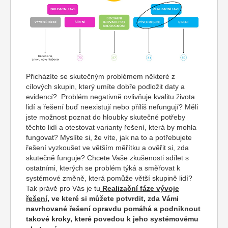
Přicházíte se skutečným problémem některé z
cílových skupin, který umíte dobře podložit daty a
evidencí? Problém negativně ovlivňuje kvalitu života
lidí a řešení buď neexistují nebo příliš nefungují? Měli
jste možnost poznat do hloubky skutečné potřeby
těchto lidí a otestovat varianty řešení, která by mohla
fungovat? Myslíte si, že víte, jak na to a potřebujete
řešení vyzkoušet ve větším měřítku a ověřit si, zda
skutečně funguje? Chcete Vaše zkušenosti sdílet s
ostatními, kterých se problém týká a směřovat k
systémové změně, která pomůže větší skupině lidí?
Tak právě pro Vás je tu
Realizační fáze vývoje
řešení
, ve které si můžete potvrdit, zda Vámi
navrhované řešení opravdu pomáhá a podniknout
takové kroky, které povedou k jeho systémovému