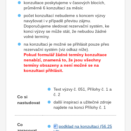
konzultace poskytujeme v časových blocích,
průměrně 6 konzultací za měsíc
počet konzultací nebudeme s koncem výzvy
navyšovat i v případě převisu zájmu.
Doporučujeme sledovat rezervační systém, ke
konci výzvy se může stát, že nebudou žádné
volné termíny.
na konzultaci je možné se přihlásit pouze přes
rezervační systém (viz odkaz níže).
Pokud formulář žádné termíny konzultace
nenabízí, znamená to, že jsou všechny
termíny obsazeny a není možné se na
konzultaci přihlásit.
Text výzvy č. 051, Přílohy č. 1 a
č. 2
Co si
další inspiraci a užitečné zdroje
nastudovat
najdete na konci Přílohy č. 1
Co
podklad na konzultaci
zpracovat