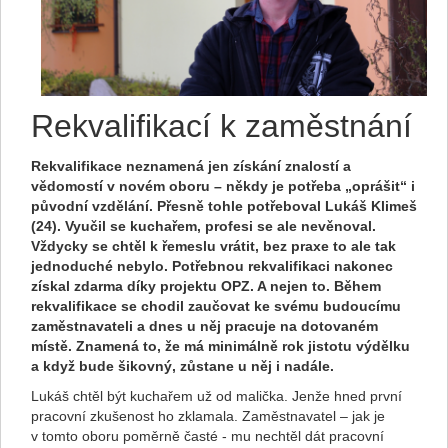
Rekvalifikací k zaměstnání
Rekvalifikace neznamená jen získání znalostí a
vědomostí v novém oboru – někdy je potřeba „oprášit“ i
původní vzdělání. Přesně tohle potřeboval Lukáš Klimeš
(24). Vyučil se kuchařem, profesi se ale nevěnoval.
Vždycky se chtěl k řemeslu vrátit, bez praxe to ale tak
jednoduché nebylo. Potřebnou rekvalifikaci nakonec
získal zdarma díky projektu OPZ. A nejen to. Během
rekvalifikace se chodil zaučovat ke svému budoucímu
zaměstnavateli a dnes u něj pracuje na dotovaném
místě. Znamená to, že má minimálně rok jistotu výdělku
a když bude šikovný, zůstane u něj i nadále.
Lukáš chtěl být kuchařem už od malička. Jenže hned první
pracovní zkušenost ho zklamala. Zaměstnavatel – jak je
v tomto oboru poměrně časté - mu nechtěl dát pracovní