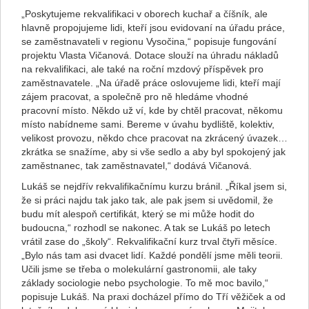
„Poskytujeme rekvalifikaci v oborech kuchař a číšník, ale
hlavně propojujeme lidi, kteří jsou evidovaní na úřadu práce,
se zaměstnavateli v regionu Vysočina,“ popisuje fungování
projektu Vlasta Vičanová. Dotace slouží na úhradu nákladů
na rekvalifikaci, ale také na roční mzdový příspěvek pro
zaměstnavatele. „Na úřadě práce oslovujeme lidi, kteří mají
zájem pracovat, a společně pro ně hledáme vhodné
pracovní místo. Někdo už ví, kde by chtěl pracovat, někomu
místo nabídneme sami. Bereme v úvahu bydliště, kolektiv,
velikost provozu, někdo chce pracovat na zkrácený úvazek…
zkrátka se snažíme, aby si vše sedlo a aby byl spokojený jak
zaměstnanec, tak zaměstnavatel,“ dodává Vičanová.
Lukáš se nejdřív rekvalifikačnímu kurzu bránil. „Říkal jsem si,
že si práci najdu tak jako tak, ale pak jsem si uvědomil, že
budu mít alespoň certifikát, který se mi může hodit do
budoucna,“ rozhodl se nakonec. A tak se Lukáš po letech
vrátil zase do „školy“. Rekvalifikační kurz trval čtyři měsíce.
„Bylo nás tam asi dvacet lidí. Každé pondělí jsme měli teorii.
Učili jsme se třeba o molekulární gastronomii, ale taky
základy sociologie nebo psychologie. To mě moc bavilo,“
popisuje Lukáš. Na praxi docházel přímo do Tří věžiček a od