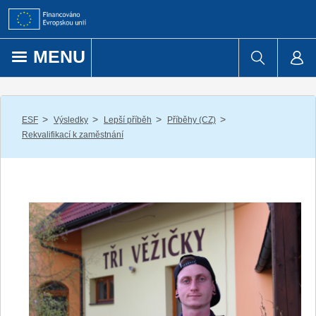
Přejít k obsahu
MENU
/
/
/
/
ESF
Výsledky
Lepší příběh
Příběhy (CZ)
Rekvalifikací k zaměstnání