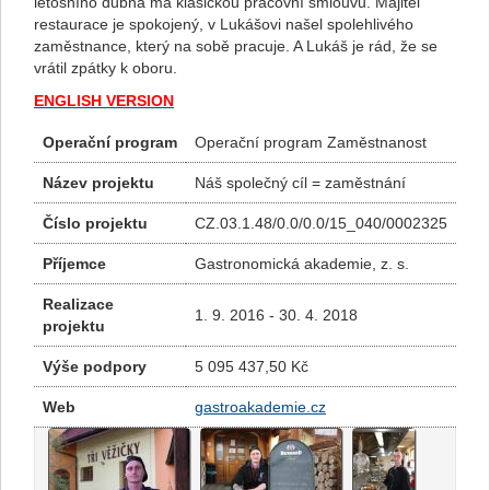
letošního dubna má klasickou pracovní smlouvu. Majitel
restaurace je spokojený, v Lukášovi našel spolehlivého
zaměstnance, který na sobě pracuje. A Lukáš je rád, že se
vrátil zpátky k oboru.
ENGLISH VERSION
Operační program
Operační program Zaměstnanost
Název projektu
Náš společný cíl = zaměstnání
Číslo projektu
CZ.03.1.48/0.0/0.0/15_040/0002325
Příjemce
Gastronomická akademie, z. s.
Realizace
1. 9. 2016 - 30. 4. 2018
projektu
Výše podpory
5 095 437,50 Kč
Web
gastroakademie.cz