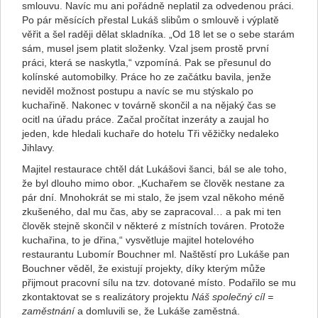
smlouvu. Navíc mu ani pořádně neplatil za odvedenou práci.
Po pár měsících přestal Lukáš slibům o smlouvě i výplatě
věřit a šel raději dělat skladníka. „Od 18 let se o sebe starám
sám, musel jsem platit složenky. Vzal jsem prostě první
práci, která se naskytla,“ vzpomíná. Pak se přesunul do
kolínské automobilky. Práce ho ze začátku bavila, jenže
neviděl možnost postupu a navíc se mu stýskalo po
kuchařině. Nakonec v továrně skončil a na nějaký čas se
ocitl na úřadu práce. Začal pročítat inzeráty a zaujal ho
jeden, kde hledali kuchaře do hotelu Tři věžičky nedaleko
Jihlavy.
Majitel restaurace chtěl dát Lukášovi šanci, bál se ale toho,
že byl dlouho mimo obor. „Kuchařem se člověk nestane za
pár dní. Mnohokrát se mi stalo, že jsem vzal někoho méně
zkušeného, dal mu čas, aby se zapracoval… a pak mi ten
člověk stejně skončil v některé z místních továren. Protože
kuchařina, to je dřina,“ vysvětluje majitel hotelového
restaurantu Lubomír Bouchner ml. Naštěstí pro Lukáše pan
Bouchner věděl, že existují projekty, díky kterým může
přijmout pracovní sílu na tzv. dotované místo. Podařilo se mu
zkontaktovat se s realizátory projektu
Náš společný cíl =
zaměstnání
a domluvili se, že Lukáše zaměstná.