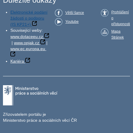
Důležité odkazy
Elektronické podání
Prohlášení
Větší šance
žádosti o podporu
o
Youtube
(IS KP21+)
přístupnosti
Související weby:
Mapa
www.dotaceeu.cz
Stránek
|
www.opjak.cz
|
www.ec.europa.eu
Kariéra
Zřizovatelem portálu je
Ministerstvo práce a sociálních věcí ČR