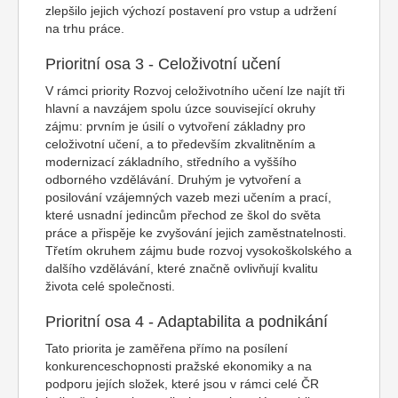
zlepšilo jejich výchozí postavení pro vstup a udržení
na trhu práce.
Prioritní osa 3 - Celoživotní učení
V rámci priority Rozvoj celoživotního učení lze najít tři
hlavní a navzájem spolu úzce související okruhy
zájmu: prvním je úsilí o vytvoření základny pro
celoživotní učení, a to především zkvalitněním a
modernizací základního, středního a vyššího
odborného vzdělávání. Druhým je vytvoření a
posilování vzájemných vazeb mezi učením a prací,
které usnadní jedincům přechod ze škol do světa
práce a přispěje ke zvyšování jejich zaměstnatelnosti.
Třetím okruhem zájmu bude rozvoj vysokoškolského a
dalšího vzdělávání, které značně ovlivňují kvalitu
života celé společnosti.
Prioritní osa 4 - Adaptabilita a podnikání
Tato priorita je zaměřena přímo na posílení
konkurenceschopnosti pražské ekonomiky a na
podporu jejích složek, které jsou v rámci celé ČR