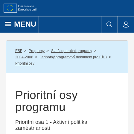
Přejít k obsahu
MENU
/
/
/
ESF
Programy
Starší operační programy
/
/
2004-2006
Jednotný programový dokument pro Cíl 3
Prioritní osy
Prioritní osy
programu
Prioritní osa 1 - Aktivní politika
zaměstnanosti