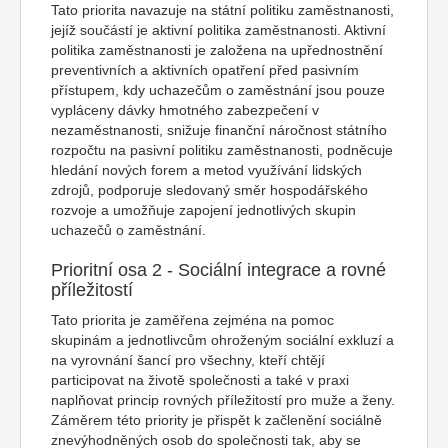
Tato priorita navazuje na státní politiku zaměstnanosti,
jejíž součástí je aktivní politika zaměstnanosti. Aktivní
politika zaměstnanosti je založena na upřednostnění
preventivních a aktivních opatření před pasivním
přístupem, kdy uchazečům o zaměstnání jsou pouze
vypláceny dávky hmotného zabezpečení v
nezaměstnanosti, snižuje finanční náročnost státního
rozpočtu na pasivní politiku zaměstnanosti, podněcuje
hledání nových forem a metod využívání lidských
zdrojů, podporuje sledovaný směr hospodářského
rozvoje a umožňuje zapojení jednotlivých skupin
uchazečů o zaměstnání.
Prioritní osa 2 - Sociální integrace a rovné
příležitostí
Tato priorita je zaměřena zejména na pomoc
skupinám a jednotlivcům ohroženým sociální exkluzí a
na vyrovnání šancí pro všechny, kteří chtějí
participovat na životě společnosti a také v praxi
naplňovat princip rovných příležitostí pro muže a ženy.
Záměrem této priority je přispět k začlenění sociálně
znevýhodněných osob do společnosti tak, aby se