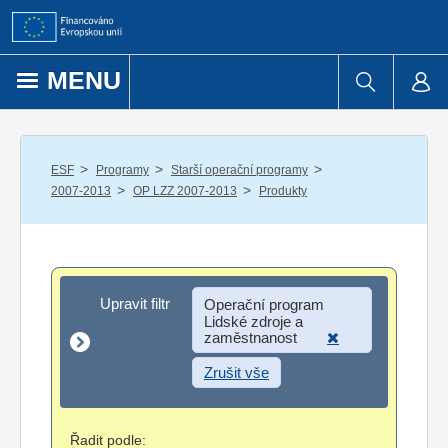
Přejít k obsahu
MENU
/
/
/
ESF
Programy
Starší operační programy
/
/
2007-2013
OP LZZ 2007-2013
Produkty
Upravit filtr
Upravit filtr
Operační program
Lidské zdroje a
zaměstnanost
Zrušit vše
Řadit podle: