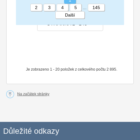
2
3
4
5
...
145
Další
STRÁNKA 1 145
Je zobrazeno 1 - 20 položek z celkového počtu 2 895.
Na začátek stránky
Důležité odkazy