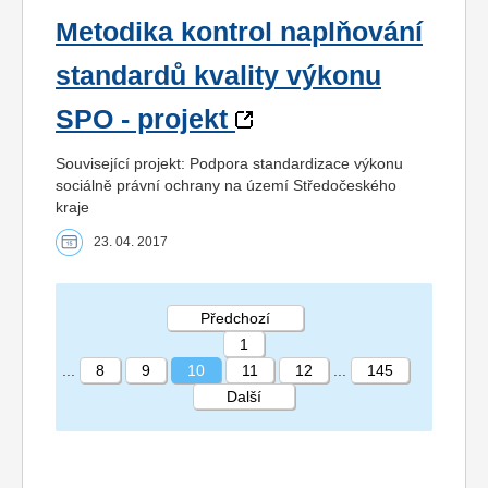
Metodika kontrol naplňování
standardů kvality výkonu
SPO - projekt
Související projekt: Podpora standardizace výkonu
sociálně právní ochrany na území Středočeského
kraje
23. 04. 2017
Předchozí
1
...
8
9
10
11
12
...
145
Další
STRÁNKA 10 145