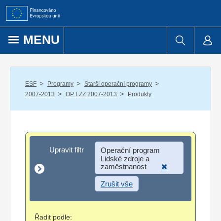
Přejít k obsahu
MENU
/
/
/
ESF
Programy
Starší operační programy
/
/
2007-2013
OP LZZ 2007-2013
Produkty
Upravit filtr
Upravit filtr
Operační program
Lidské zdroje a
zaměstnanost
Zrušit vše
Řadit podle: