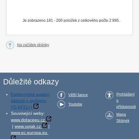
Je zobrazeno 181 - 200 položek z celkového počtu 2 895.
Na začátek stránky
Důležité odkazy
Elektronické podání
Prohlášení
Větší šance
žádosti o podporu
o
Youtube
(IS KP21+)
přístupnosti
Související weby:
Mapa
www.dotaceeu.cz
Stránek
|
www.opjak.cz
|
www.ec.europa.eu