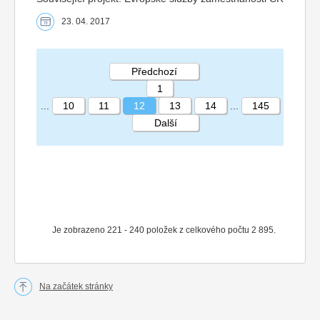
23. 04. 2017
Předchozí
1
...
10
11
12
13
14
...
145
Další
STRÁNKA 12 145
Je zobrazeno 221 - 240 položek z celkového počtu 2 895.
Na začátek stránky