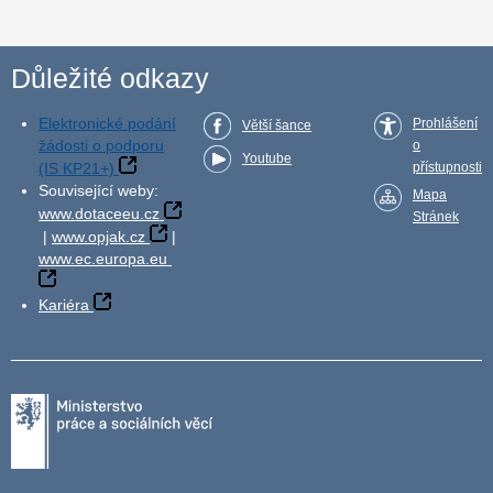
Důležité odkazy
Elektronické podání
Prohlášení
Větší šance
žádosti o podporu
o
Youtube
(IS KP21+)
přístupnosti
Související weby:
Mapa
www.dotaceeu.cz
Stránek
|
www.opjak.cz
|
www.ec.europa.eu
Kariéra