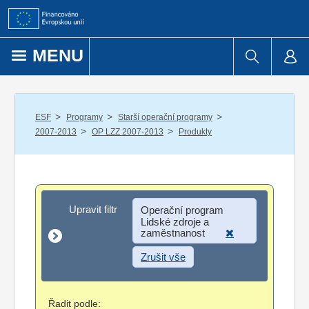
Přejít k obsahu
MENU
/
/
/
ESF
Programy
Starší operační programy
/
/
2007-2013
OP LZZ 2007-2013
Produkty
Upravit filtr
Upravit filtr
Operační program
Lidské zdroje a
zaměstnanost
Zrušit vše
Řadit podle: