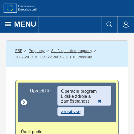
Přejít k obsahu
MENU
/
/
/
ESF
Programy
Starší operační programy
/
/
2007-2013
OP LZZ 2007-2013
Produkty
Upravit filtr
Upravit filtr
Operační program
Lidské zdroje a
zaměstnanost
Zrušit vše
Řadit podle: