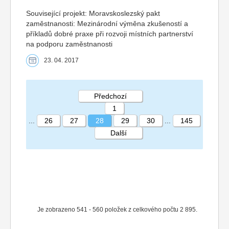
Související projekt: Moravskoslezský pakt
zaměstnanosti: Mezinárodní výměna zkušeností a
příkladů dobré praxe při rozvoji místních partnerství
na podporu zaměstnanosti
23. 04. 2017
Předchozí
1
...
26
27
28
29
30
...
145
Další
STRÁNKA 28 145
Je zobrazeno 541 - 560 položek z celkového počtu 2 895.