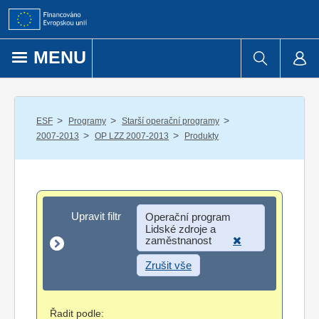
Přejít k obsahu
MENU
/
/
/
ESF
Programy
Starší operační programy
/
/
2007-2013
OP LZZ 2007-2013
Produkty
Upravit filtr
Upravit filtr
Operační program
Lidské zdroje a
zaměstnanost
Zrušit vše
Řadit podle: