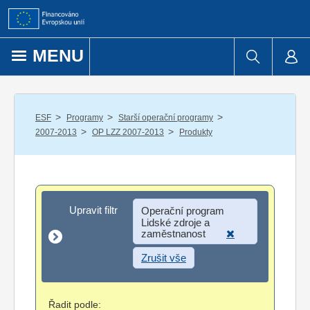
Přejít k obsahu
MENU
/
/
/
ESF
Programy
Starší operační programy
/
/
2007-2013
OP LZZ 2007-2013
Produkty
Upravit filtr
Upravit filtr
Operační program
Lidské zdroje a
zaměstnanost
Zrušit vše
Řadit podle: