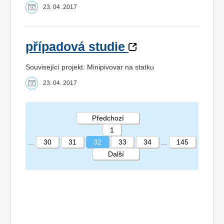
23. 04. 2017
případová studie
Související projekt: Minipivovar na statku
23. 04. 2017
Předchozí
1
...
30
31
32
33
34
...
145
Další
STRÁNKA 32 145