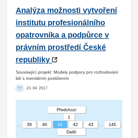
Analýza možnosti vytvoření
institutu profesionálního
opatrovníka a podpůrce v
právním prostředí České
republiky
Související projekt: Modely podpory pro rozhodování
lidí s mentálním postižením
23. 04. 2017
Předchozí
1
...
39
40
41
42
43
...
145
Další
STRÁNKA 41 145