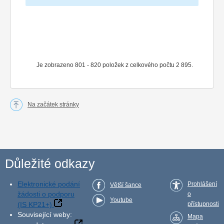
Je zobrazeno 801 - 820 položek z celkového počtu 2 895.
Na začátek stránky
Důležité odkazy
Elektronické podání
Prohlášení
Větší šance
žádosti o podporu
o
Youtube
(IS KP21+)
přístupnosti
Související weby:
Mapa