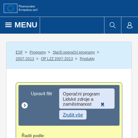
Přejít k obsahu
MENU
/
/
/
ESF
Programy
Starší operační programy
/
/
2007-2013
OP LZZ 2007-2013
Produkty
Upravit filtr
Upravit filtr
Operační program
Lidské zdroje a
zaměstnanost
Zrušit vše
Řadit podle: