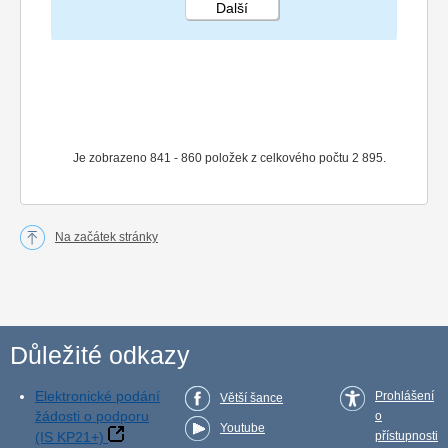
Další
STRÁNKA 43 145
Je zobrazeno 841 - 860 položek z celkového počtu 2 895.
Na začátek stránky
Důležité odkazy
Elektronické podání
Prohlášení
Větší šance
žádosti o podporu
o
Youtube
(IS KP21+)
přístupnosti