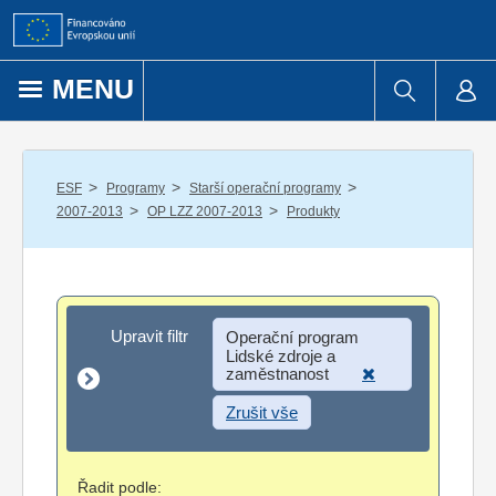
Přejít k obsahu
MENU
/
/
/
ESF
Programy
Starší operační programy
/
/
2007-2013
OP LZZ 2007-2013
Produkty
Upravit filtr
Upravit filtr
Operační program
Lidské zdroje a
zaměstnanost
Zrušit vše
Řadit podle: