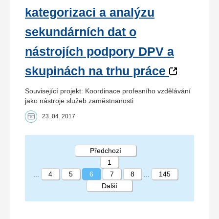
kategorizaci a analýzu
sekundárních dat o
nástrojích podpory DPV a
skupinách na trhu práce
Související projekt: Koordinace profesního vzdělávání
jako nástroje služeb zaměstnanosti
23. 04. 2017
Předchozí
1
...
4
5
6
7
8
...
145
Další
STRÁNKA 6 145