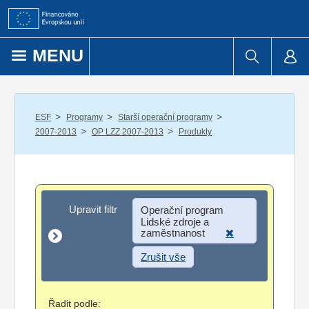
Přejít k obsahu
MENU
/
/
/
ESF
Programy
Starší operační programy
/
/
2007-2013
OP LZZ 2007-2013
Produkty
Upravit filtr
Upravit filtr
Operační program
Lidské zdroje a
zaměstnanost
Zrušit vše
Řadit podle: