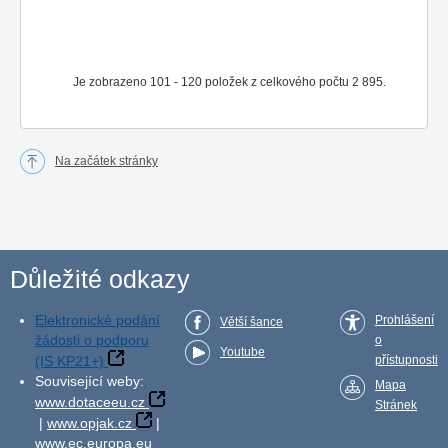
Je zobrazeno 101 - 120 položek z celkového počtu 2 895.
Na začátek stránky
Důležité odkazy
Elektronické podání
Prohlášení
Větší šance
žádosti o podporu
o
Youtube
(IS KP21+)
přístupnosti
Související weby:
Mapa
www.dotaceeu.cz
Stránek
|
www.opjak.cz
|
www.ec.europa.eu