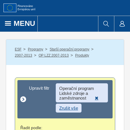
Přejít k obsahu
MENU
/
/
/
ESF
Programy
Starší operační programy
/
/
2007-2013
OP LZZ 2007-2013
Produkty
Upravit filtr
Upravit filtr
Operační program
Lidské zdroje a
zaměstnanost
Zrušit vše
Řadit podle: