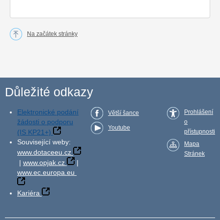
Na začátek stránky
Důležité odkazy
Elektronické podání
Prohlášení
Větší šance
žádosti o podporu
o
Youtube
(IS KP21+)
přístupnosti
Související weby:
Mapa
www.dotaceeu.cz
Stránek
|
www.opjak.cz
|
www.ec.europa.eu
Kariéra