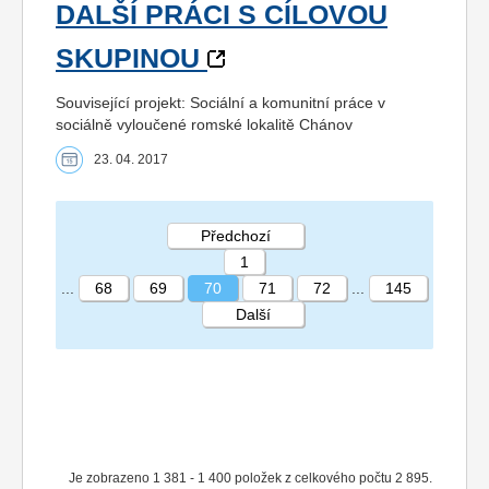
DALŠÍ PRÁCI S CÍLOVOU
SKUPINOU
Související projekt: Sociální a komunitní práce v
sociálně vyloučené romské lokalitě Chánov
23. 04. 2017
Předchozí
1
...
68
69
70
71
72
...
145
Další
STRÁNKA 70 145
Je zobrazeno 1 381 - 1 400 položek z celkového počtu 2 895.