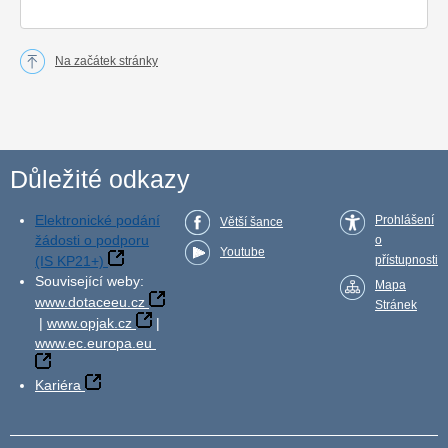
Na začátek stránky
Důležité odkazy
Elektronické podání
Prohlášení
Větší šance
žádosti o podporu
o
Youtube
(IS KP21+)
přístupnosti
Související weby:
Mapa
www.dotaceeu.cz
Stránek
|
www.opjak.cz
|
www.ec.europa.eu
Kariéra