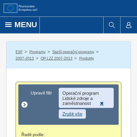
Přejít k obsahu
MENU
/
/
/
ESF
Programy
Starší operační programy
/
/
2007-2013
OP LZZ 2007-2013
Produkty
Upravit filtr
Upravit filtr
Operační program
Lidské zdroje a
zaměstnanost
Zrušit vše
Řadit podle: