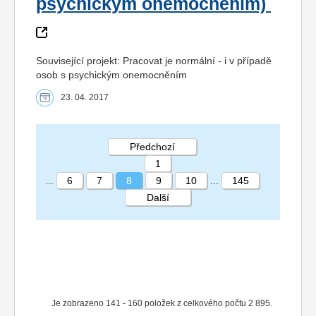
psychickým onemocněním)
Související projekt: Pracovat je normální - i v případě
osob s psychickým onemocněním
23. 04. 2017
Předchozí
1
...
6
7
8
9
10
...
145
Další
STRÁNKA 8 145
Je zobrazeno 141 - 160 položek z celkového počtu 2 895.