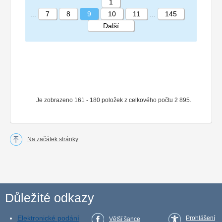
1
...
7
8
9
10
11
...
145
Další
STRÁNKA 9 145
Je zobrazeno 161 - 180 položek z celkového počtu 2 895.
Na začátek stránky
Důležité odkazy
Elektronické podání
Prohlášení
Větší šance