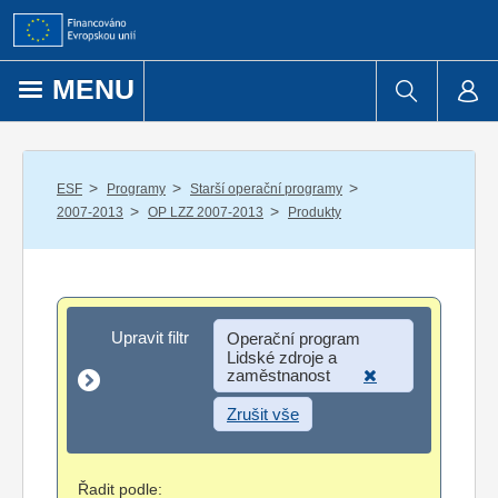
Přejít k obsahu
MENU
/
/
/
ESF
Programy
Starší operační programy
/
/
2007-2013
OP LZZ 2007-2013
Produkty
Upravit filtr
Upravit filtr
Operační program
Lidské zdroje a
zaměstnanost
Zrušit vše
Řadit podle: