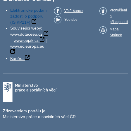
Elektronické podání
Prohlášení
Větší šance
žádosti o podporu
o
Youtube
(IS KP21+)
přístupnosti
Související weby:
Mapa
www.dotaceeu.cz
Stránek
|
www.opjak.cz
|
www.ec.europa.eu
Kariéra
Zřizovatelem portálu je
Ministerstvo práce a sociálních věcí ČR