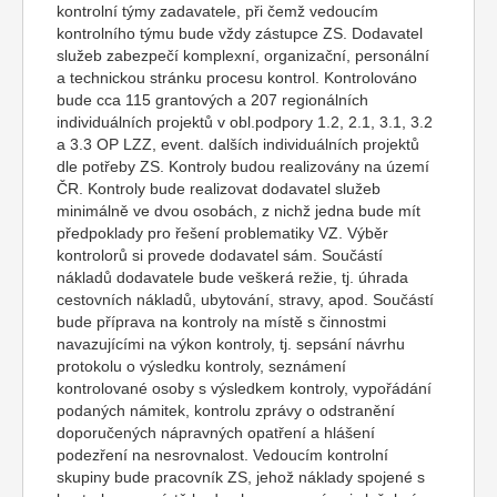
kontrolní týmy zadavatele, při čemž vedoucím
kontrolního týmu bude vždy zástupce ZS. Dodavatel
služeb zabezpečí komplexní, organizační, personální
a technickou stránku procesu kontrol. Kontrolováno
bude cca 115 grantových a 207 regionálních
individuálních projektů v obl.podpory 1.2, 2.1, 3.1, 3.2
a 3.3 OP LZZ, event. dalších individuálních projektů
dle potřeby ZS. Kontroly budou realizovány na území
ČR. Kontroly bude realizovat dodavatel služeb
minimálně ve dvou osobách, z nichž jedna bude mít
předpoklady pro řešení problematiky VZ. Výběr
kontrolorů si provede dodavatel sám. Součástí
nákladů dodavatele bude veškerá režie, tj. úhrada
cestovních nákladů, ubytování, stravy, apod. Součástí
bude příprava na kontroly na místě s činnostmi
navazujícími na výkon kontroly, tj. sepsání návrhu
protokolu o výsledku kontroly, seznámení
kontrolované osoby s výsledkem kontroly, vypořádání
podaných námitek, kontrolu zprávy o odstranění
doporučených nápravných opatření a hlášení
podezření na nesrovnalost. Vedoucím kontrolní
skupiny bude pracovník ZS, jehož náklady spojené s