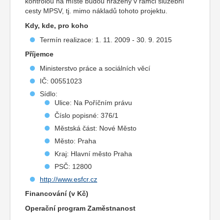
kontrolou na místě budou hrazeny v rámci služební
cesty MPSV, tj. mimo nákladů tohoto projektu.
Kdy, kde, pro koho
Termín realizace: 1. 11. 2009 - 30. 9. 2015
Příjemce
Ministerstvo práce a sociálních věcí
IČ: 00551023
Sídlo:
Ulice: Na Poříčním právu
Číslo popisné: 376/1
Městská část: Nové Město
Město: Praha
Kraj: Hlavní město Praha
PSČ: 12800
http://www.esfcr.cz
Financování (v Kč)
Operační program Zaměstnanost