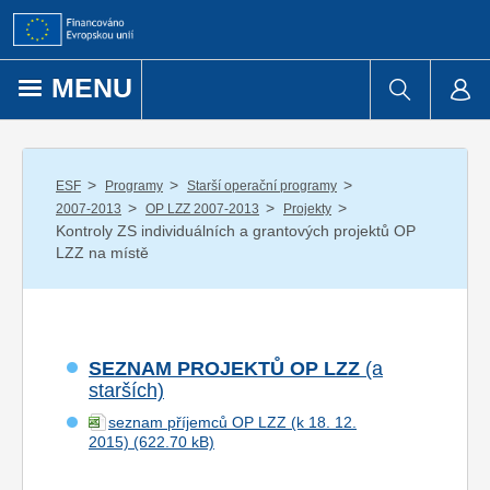
Přejít k obsahu
MENU
/
/
/
ESF
Programy
Starší operační programy
/
/
/
2007-2013
OP LZZ 2007-2013
Projekty
Kontroly ZS individuálních a grantových projektů OP
LZZ na místě
SEZNAM PROJEKTŮ OP LZZ
(a
starších)
seznam příjemců OP LZZ (k 18. 12.
2015)