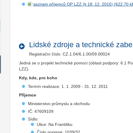
seznam příjemců OP LZZ (k 18. 12. 2015)
Lidské zdroje a technické zab
Registrační číslo: CZ.1.04/6.1.00/09.00024
Jedná se o projekt technické pomoci (oblast podpory: 6.1 P
LZZ).
Kdy, kde, pro koho
Termín realizace: 1. 1. 2009 - 31. 12. 2011
Příjemce
Ministerstvo průmyslu a obchodu
IČ: 47609109
Sídlo:
Ulice: Na Františku
Číslo popisné: 1039/32