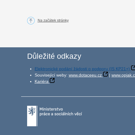
Na začátek stránky
Důležité odkazy
Elektronické podání žádosti o podporu (IS KP21+)
Související weby:
www.dotaceeu.cz
|
www.opjak.c
Kariéra