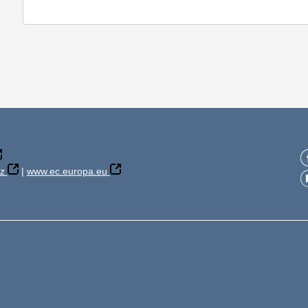
z
|
www.ec.europa.eu