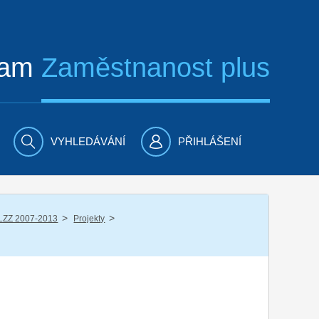
ram
Zaměstnanost plus
VYHLEDÁVÁNÍ
PŘIHLÁŠENÍ
/
/
LZZ 2007-2013
Projekty