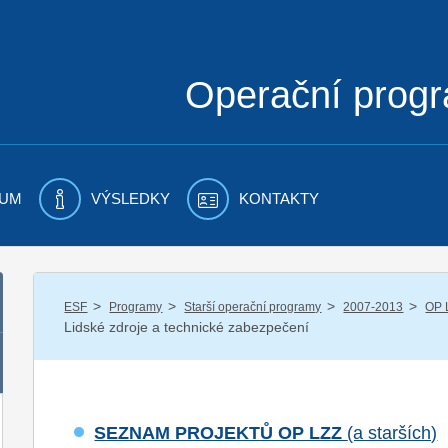
Operační prog
UM
VÝSLEDKY
KONTAKTY
/
/
/
/
ESF
Programy
Starší operační programy
2007-2013
OP 
Lidské zdroje a technické zabezpečení
SEZNAM PROJEKTŮ OP LZZ
(a starších)