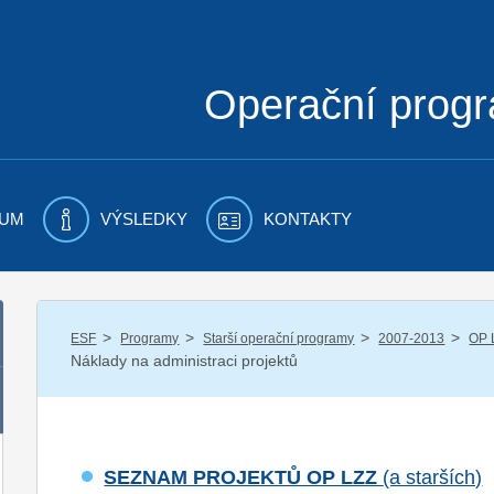
Operační prog
UM
VÝSLEDKY
KONTAKTY
/
/
/
/
ESF
Programy
Starší operační programy
2007-2013
OP 
Náklady na administraci projektů
SEZNAM PROJEKTŮ OP LZZ
(a starších)