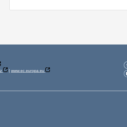
z
|
www.ec.europa.eu