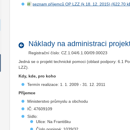
seznam příjemců OP LZZ (k 18. 12. 2015)
Náklady na administraci projek
Registrační číslo: CZ.1.04/6.1.00/09.00023
Jedná se o projekt technické pomoci (oblast podpory: 6.1 P
LZZ).
Kdy, kde, pro koho
Termín realizace: 1. 1. 2009 - 31. 12. 2011
Příjemce
Ministerstvo průmyslu a obchodu
IČ: 47609109
Sídlo:
Ulice: Na Františku
Číslo popisné: 1039/32