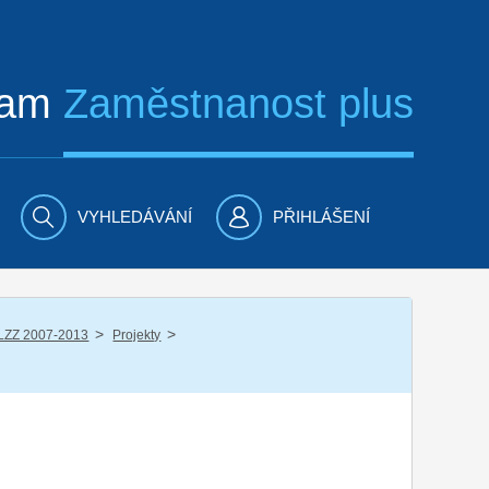
ram
Zaměstnanost plus
VYHLEDÁVÁNÍ
PŘIHLÁŠENÍ
/
/
LZZ 2007-2013
Projekty