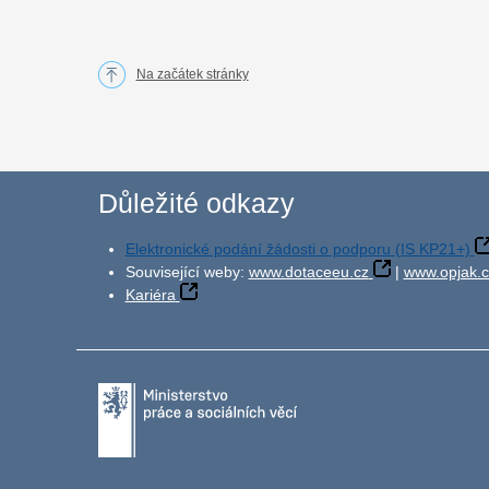
Na začátek stránky
Důležité odkazy
Elektronické podání žádosti o podporu (IS KP21+)
Související weby:
www.dotaceeu.cz
|
www.opjak.c
Kariéra