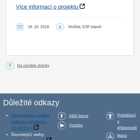
Více informací o projektu
16. 10. 2018
Vložil/a: ESF import
Na začátek stránky
Důležité odkazy
Elektronické podání
Prohlášení
Větší šance
žádosti o podporu
o
Youtube
(IS KP21+)
přístupnosti
Související weby:
Mapa