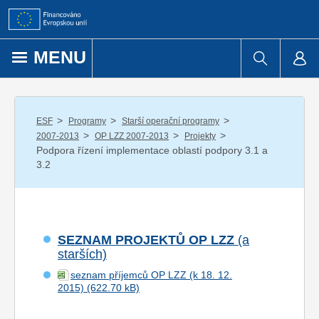
Přejít k obsahu
MENU
/
/
/
ESF
Programy
Starší operační programy
/
/
/
2007-2013
OP LZZ 2007-2013
Projekty
Podpora řízení implementace oblastí podpory 3.1 a
3.2
SEZNAM PROJEKTŮ OP LZZ
(a
starších)
seznam příjemců OP LZZ (k 18. 12.
2015)