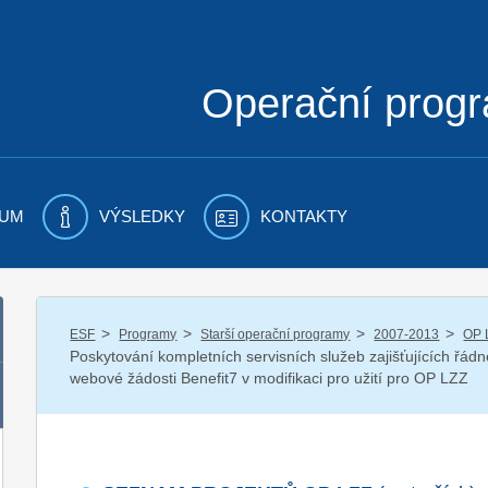
Operační prog
UM
VÝSLEDKY
KONTAKTY
/
/
/
/
ESF
Programy
Starší operační programy
2007-2013
OP 
Poskytování kompletních servisních služeb zajišťujících řá
webové žádosti Benefit7 v modifikaci pro užití pro OP LZZ