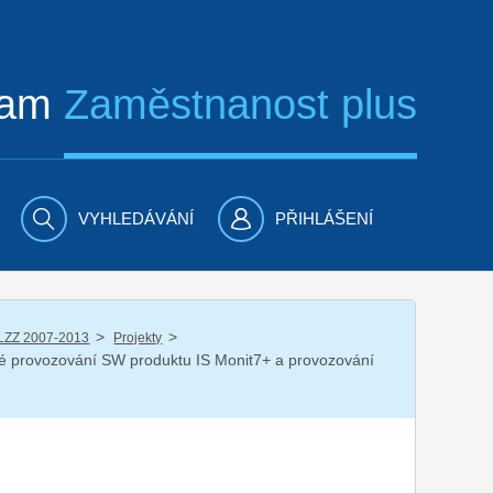
ram
Zaměstnanost plus
VYHLEDÁVÁNÍ
PŘIHLÁŠENÍ
/
/
LZZ 2007-2013
Projekty
dné provozování SW produktu IS Monit7+ a provozování