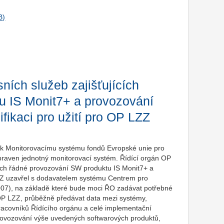
ních služeb zajišťujících
u IS Monit7+ a provozování
fikaci pro užití pro OP LZZ
, k Monitorovacímu systému fondů Evropské unie pro
praven jednotný monitorovací systém. Řídící orgán OP
cích řádné provozování SW produktu IS Monit7+ a
LZZ uzavřel s dodavatelem systému Centrem pro
007), na základě které bude moci ŘO zadávat potřebné
 OP LZZ, průběžně předávat data mezi systémy,
pracovníků Řídícího orgánu a celé implementační
provozování výše uvedených softwarových produktů,