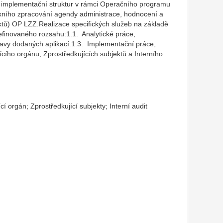
h implementační struktur v rámci Operačního programu
xního zpracování agendy administrace, hodnocení a
jektů) OP LZZ.Realizace specifických služeb na základě
efinovaného rozsahu:1.1. Analytické práce,
ravy dodaných aplikací.1.3. Implementační práce,
cího orgánu, Zprostředkujících subjektů a Interního
cí orgán; Zprostředkující subjekty; Interní audit