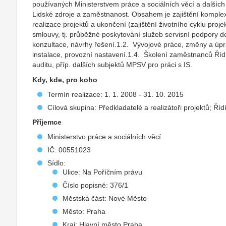
používaných Ministerstvem práce a sociálních věcí a dalšíc
Lidské zdroje a zaměstnanost. Obsahem je zajištění komple
realizace projektů a ukončení (zajištění životního cyklu pro
smlouvy, tj. průběžné poskytování služeb servisní podpory d
konzultace, návrhy řešení.1.2. Vývojové práce, změny a úp
instalace, provozní nastavení.1.4. Školení zaměstnanců Řídí
auditu, příp. dalších subjektů MPSV pro práci s IS.
Kdy, kde, pro koho
Termín realizace: 1. 1. 2008 - 31. 10. 2015
Cílová skupina: Předkladatelé a realizátoři projektů; Řídí
Příjemce
Ministerstvo práce a sociálních věcí
IČ: 00551023
Sídlo:
Ulice: Na Poříčním právu
Číslo popisné: 376/1
Městská část: Nové Město
Město: Praha
Kraj: Hlavní město Praha