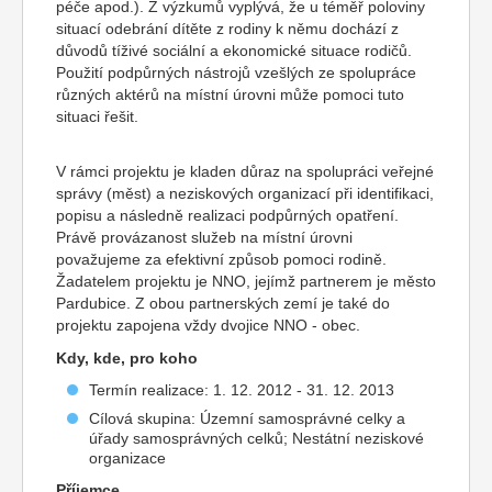
péče apod.). Z výzkumů vyplývá, že u téměř poloviny
situací odebrání dítěte z rodiny k němu dochází z
důvodů tíživé sociální a ekonomické situace rodičů.
Použití podpůrných nástrojů vzešlých ze spolupráce
různých aktérů na místní úrovni může pomoci tuto
situaci řešit.
V rámci projektu je kladen důraz na spolupráci veřejné
správy (měst) a neziskových organizací při identifikaci,
popisu a následně realizaci podpůrných opatření.
Právě provázanost služeb na místní úrovni
považujeme za efektivní způsob pomoci rodině.
Žadatelem projektu je NNO, jejímž partnerem je město
Pardubice. Z obou partnerských zemí je také do
projektu zapojena vždy dvojice NNO - obec.
Kdy, kde, pro koho
Termín realizace: 1. 12. 2012 - 31. 12. 2013
Cílová skupina: Územní samosprávné celky a
úřady samosprávných celků; Nestátní neziskové
organizace
Příjemce