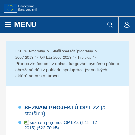
Přejít k obsahu
MENU
/
/
/
ESF
Programy
Starší operační programy
/
/
/
2007-2013
OP LZZ 2007-2013
Projekty
Přenos zkušeností v oblasti fungování systému péče o
ohrožené děti z pohledu spolupráce jednotlivých
aktérů na místní úrovni.
SEZNAM PROJEKTŮ OP LZZ
(a
starších)
seznam příjemců OP LZZ (k 18. 12.
2015)