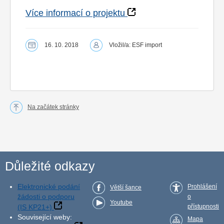
Více informací o projektu
16. 10. 2018
Vložil/a: ESF import
Na začátek stránky
Důležité odkazy
Elektronické podání
Prohlášení
Větší šance
žádosti o podporu
o
Youtube
(IS KP21+)
přístupnosti
Související weby:
Mapa