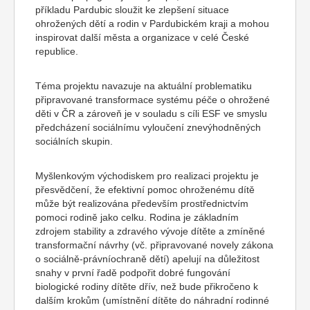
příkladu Pardubic sloužit ke zlepšení situace
ohrožených dětí a rodin v Pardubickém kraji a mohou
inspirovat další města a organizace v celé České
republice.
Téma projektu navazuje na aktuální problematiku
připravované transformace systému péče o ohrožené
děti v ČR a zároveň je v souladu s cíli ESF ve smyslu
předcházení sociálnímu vyloučení znevýhodněných
sociálních skupin.
Myšlenkovým východiskem pro realizaci projektu je
přesvědčení, že efektivní pomoc ohroženému dítě
může být realizována především prostřednictvím
pomoci rodině jako celku. Rodina je základním
zdrojem stability a zdravého vývoje dítěte a zmíněné
transformační návrhy (vč. připravované novely zákona
o sociálně-právníochraně dětí) apelují na důležitost
snahy v první řadě podpořit dobré fungování
biologické rodiny dítěte dřív, než bude přikročeno k
dalším krokům (umístnění dítěte do náhradní rodinné