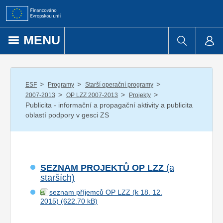
Přejít k obsahu
MENU
/
/
/
ESF
Programy
Starší operační programy
/
/
/
2007-2013
OP LZZ 2007-2013
Projekty
Publicita - informační a propagační aktivity a publicita
oblastí podpory v gesci ZS
SEZNAM PROJEKTŮ OP LZZ
(a
starších)
seznam příjemců OP LZZ (k 18. 12.
2015)