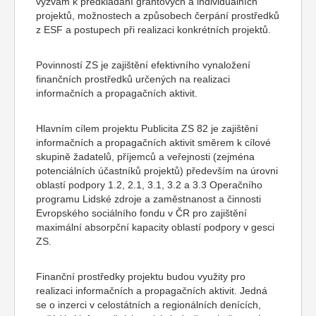
výzvám k předkládání grantových a individuálních
projektů, možnostech a způsobech čerpání prostředků
z ESF a postupech při realizaci konkrétních projektů.
Povinností ZS je zajištění efektivního vynaložení
finančních prostředků určených na realizaci
informačních a propagačních aktivit.
Hlavním cílem projektu Publicita ZS 82 je zajištění
informačních a propagačních aktivit směrem k cílové
skupině žadatelů, příjemců a veřejnosti (zejména
potenciálních účastníků projektů) především na úrovni
oblastí podpory 1.2, 2.1, 3.1, 3.2 a 3.3 Operačního
programu Lidské zdroje a zaměstnanost a činnosti
Evropského sociálního fondu v ČR pro zajištění
maximální absorpční kapacity oblastí podpory v gesci
ZS.
Finanční prostředky projektu budou využity pro
realizaci informačních a propagačních aktivit. Jedná
se o inzerci v celostátních a regionálních denících,