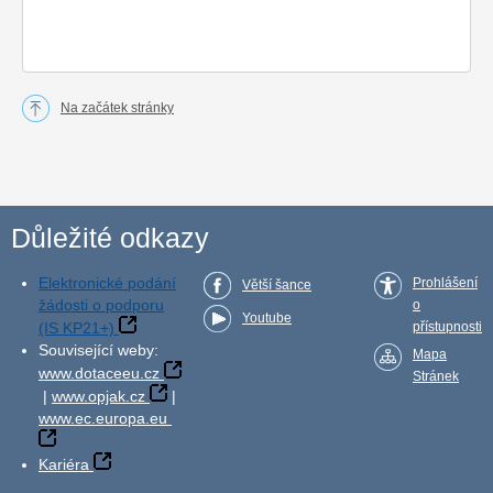
Na začátek stránky
Důležité odkazy
Elektronické podání
Prohlášení
Větší šance
žádosti o podporu
o
Youtube
(IS KP21+)
přístupnosti
Související weby:
Mapa
www.dotaceeu.cz
Stránek
|
www.opjak.cz
|
www.ec.europa.eu
Kariéra