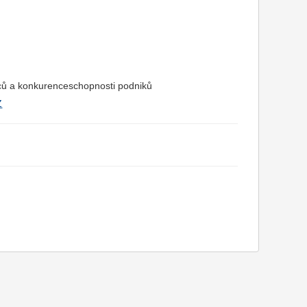
anců a konkurenceschopnosti podniků
Z