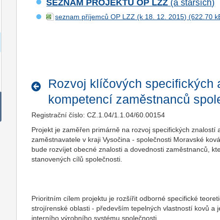
SEZNAM PROJEKTŮ OP LZZ
(a starších)
seznam příjemců OP LZZ (k 18. 12. 2015)
Rozvoj klíčových specifických 
kompetencí zaměstnanců společ
Registrační číslo: CZ.1.04/1.1.04/60.00154
Projekt je zaměřen primárně na rozvoj specifických znalos
zaměstnavatele v kraji Vysočina - společnosti Moravské ková
bude rozvíjet obecné znalosti a dovednosti zaměstnanců, kt
stanovených cílů společnosti.
Prioritním cílem projektu je rozšířit odborné specifické teor
strojírenské oblasti - především tepelných vlastností kovů a j
interního výrobního systému společnosti.