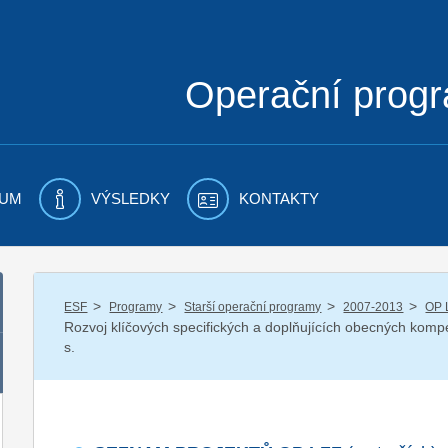
Operační prog
UM
VÝSLEDKY
KONTAKTY
/
/
/
/
ESF
Programy
Starší operační programy
2007-2013
OP 
Rozvoj klíčových specifických a doplňujících obecných kom
s.