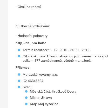
- Obsluha robotů
b) Obecné vzdělávání:
- Hodnotící pohovory
Kdy, kde, pro koho
Termín realizace: 1. 12. 2010 - 30. 11. 2012
Cílová skupina: Cílovou skupinou jsou zaměstnanci spol
celkem 377 zaměstnanců, včetně manažerů.
Příjemce
Moravské kovárny, a.s.
IČ: 46346694
Sídlo:
Městská část: Hruškové Dvory
Město: Jihlava
Kraj: Kraj Vysočina