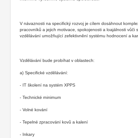
V návaznosti na specifický rozvoj je cílem dosáhnout komple
pracovníků a jejich motivace, spokojenosti a loajálnosti vůč
vzdělávání umožňující zefektivnění systému hodnocení a ka
Vzdělávání bude probíhat v oblastech:
a) Specifické vzdělávání:
- IT školení na systém XPPS
- Technické minimum
- Volné kování
- Tepelné zpracování kovů a kalení
- Inkary