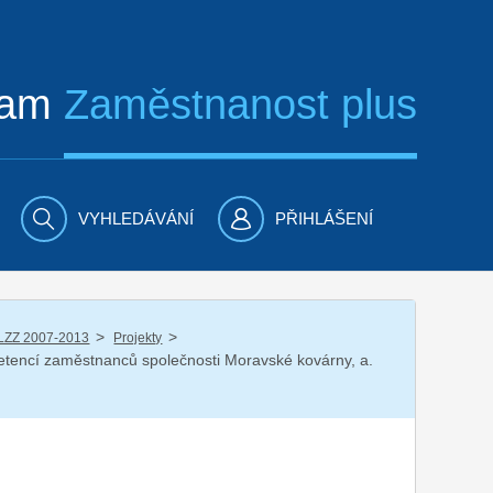
ram
Zaměstnanost plus
VYHLEDÁVÁNÍ
PŘIHLÁŠENÍ
/
/
LZZ 2007-2013
Projekty
petencí zaměstnanců společnosti Moravské kovárny, a.