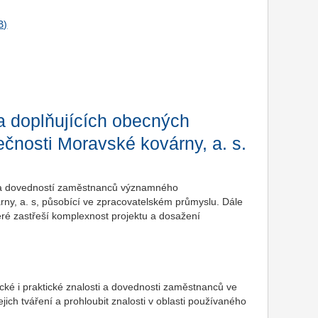
a doplňujících obecných
nosti Moravské kovárny, a. s.
tí a dovedností zaměstnanců významného
rny, a. s, působící ve zpracovatelském průmyslu. Dále
eré zastřeší komplexnost projektu a dosažení
etické i praktické znalosti a dovednosti zaměstnanců ve
ejich tváření a prohloubit znalosti v oblasti používaného