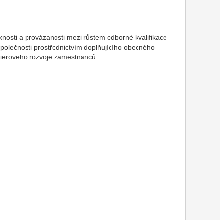
xnosti a provázanosti mezi růstem odborné kvalifikace
i společnosti prostřednictvím doplňujícího obecného
riérového rozvoje zaměstnanců.