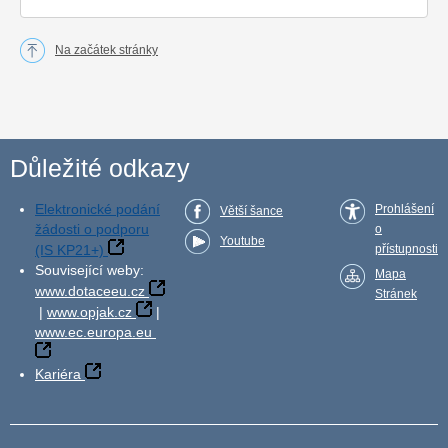
Na začátek stránky
Důležité odkazy
Elektronické podání
Prohlášení
Větší šance
žádosti o podporu
o
Youtube
(IS KP21+)
přístupnosti
Související weby:
Mapa
www.dotaceeu.cz
Stránek
|
www.opjak.cz
|
www.ec.europa.eu
Kariéra