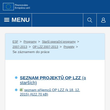
Přejít k obsahu
MENU
/
/
/
ESF
Programy
Starší operační programy
/
/
/
2007-2013
OP LZZ 2007-2013
Projekty
Se záznamem do práce
SEZNAM PROJEKTŮ OP LZZ
(a
starších)
seznam příjemců OP LZZ (k 18. 12.
2015)