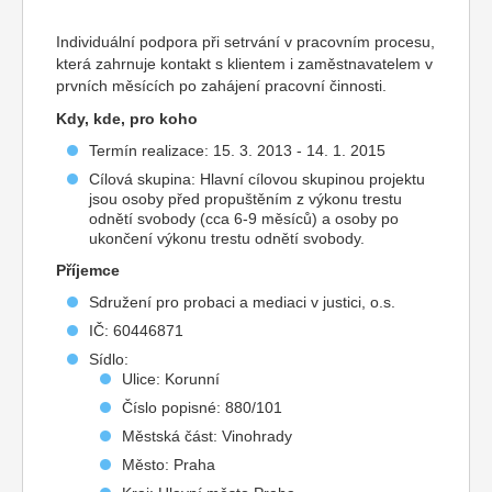
Individuální podpora při setrvání v pracovním procesu,
která zahrnuje kontakt s klientem i zaměstnavatelem v
prvních měsících po zahájení pracovní činnosti.
Kdy, kde, pro koho
Termín realizace: 15. 3. 2013 - 14. 1. 2015
Cílová skupina: Hlavní cílovou skupinou projektu
jsou osoby před propuštěním z výkonu trestu
odnětí svobody (cca 6-9 měsíců) a osoby po
ukončení výkonu trestu odnětí svobody.
Příjemce
Sdružení pro probaci a mediaci v justici, o.s.
IČ: 60446871
Sídlo:
Ulice: Korunní
Číslo popisné: 880/101
Městská část: Vinohrady
Město: Praha