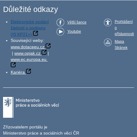
Důležité odkazy
Elektronické podání
Prohlášení
Větší šance
žádosti o podporu
o
Youtube
(IS KP21+)
přístupnosti
Související weby:
Mapa
www.dotaceeu.cz
Stránek
|
www.opjak.cz
|
www.ec.europa.eu
Kariéra
Zřizovatelem portálu je
Ministerstvo práce a sociálních věcí ČR