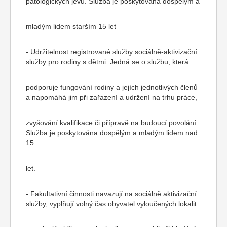
patologických jevů. Služba je poskytována dospělým a
mladým lidem starším 15 let
- Udržitelnost registrované služby sociálně-aktivizační
služby pro rodiny s dětmi. Jedná se o službu, která
podporuje fungování rodiny a jejích jednotlivých členů
a napomáhá jim při zařazení a udržení na trhu práce,
zvyšování kvalifikace či přípravě na budoucí povolání.
Služba je poskytována dospělým a mladým lidem nad
15
let.
- Fakultativní činnosti navazují na sociálně aktivizační
služby, vyplňují volný čas obyvatel vyloučených lokalit