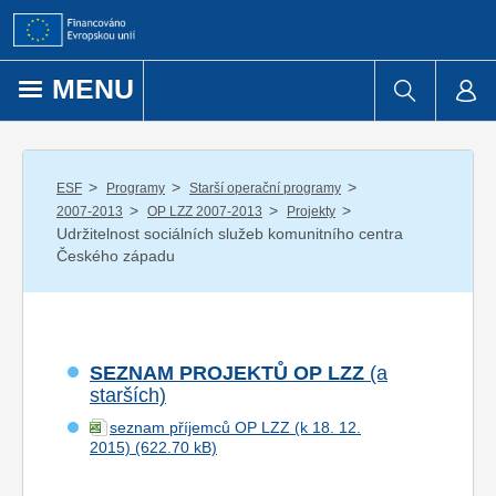
Přejít k obsahu
MENU
/
/
/
ESF
Programy
Starší operační programy
/
/
/
2007-2013
OP LZZ 2007-2013
Projekty
Udržitelnost sociálních služeb komunitního centra
Českého západu
SEZNAM PROJEKTŮ OP LZZ
(a
starších)
seznam příjemců OP LZZ (k 18. 12.
2015)