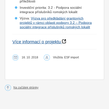
příležitosti
Investiční priorita: 3.2 - Podpora sociální
integrace příslušníků romských lokalit
Výzva:
Výzva pro předkládání grantových
projektů v rámci oblasti podpory 3.2 – Podpora
sociální integrace příslušníků romských lokalit
Více informací o projektu
16. 10. 2018
Vložil/a: ESF import
Na začátek stránky