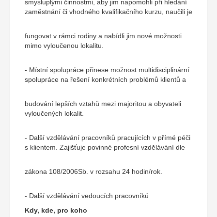
smysluplými činnostmi, aby jim napomohli při hledání
zaměstnání či vhodného kvalifikačního kurzu, naučili je
fungovat v rámci rodiny a nabídli jim nové možnosti
mimo vyloučenou lokalitu.
- Místní spolupráce přinese možnost multidisciplinární
spolupráce na řešení konkrétních problémů klientů a
budování lepších vztahů mezi majoritou a obyvateli
vyloučených lokalit.
- Další vzdělávání pracovníků pracujících v přímé péči
s klientem. Zajišťuje povinné profesní vzdělávání dle
zákona 108/2006Sb. v rozsahu 24 hodin/rok.
- Další vzdělávání vedoucích pracovníků
Kdy, kde, pro koho