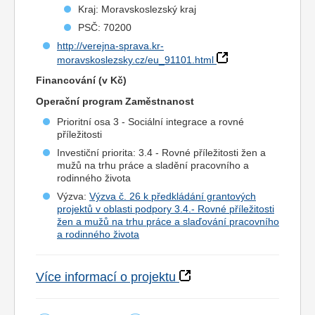
Kraj: Moravskoslezský kraj
PSČ: 70200
http://verejna-sprava.kr-
moravskoslezsky.cz/eu_91101.html
Financování (v Kč)
Operační program Zaměstnanost
Prioritní osa 3 - Sociální integrace a rovné
příležitosti
Investiční priorita: 3.4 - Rovné příležitosti žen a
mužů na trhu práce a sladění pracovního a
rodinného života
Výzva:
Výzva č. 26 k předkládání grantových
projektů v oblasti podpory 3.4.- Rovné příležitosti
žen a mužů na trhu práce a slaďování pracovního
a rodinného života
Více informací o projektu