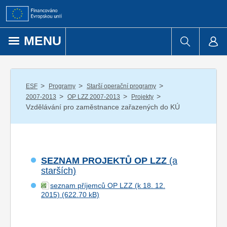
Přejít k obsahu
MENU
/
/
/
ESF
Programy
Starší operační programy
/
/
/
2007-2013
OP LZZ 2007-2013
Projekty
Vzdělávání pro zaměstnance zařazených do KÚ
SEZNAM PROJEKTŮ OP LZZ
(a
starších)
seznam příjemců OP LZZ (k 18. 12.
2015)