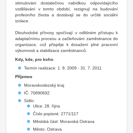
stimulováni dostatečnou nabídkou odpovídajícího
vzdělávání v tomto období, rezignují na budování
profesního života a dostávají se do určité sociální
izolace.
Dlouhodobé přínosy spočívají v odlišném přístupu k
adaptačnímu procesu a začleňování zaměstnance do
organizace, což přispěje k dosažení plné pracovní
výkonnosti a stabilizace zaměstnanců.
Kdy, kde, pro koho
Termín realizace: 1. 8. 2009 - 31. 7. 2011
Příjemce
Moravskoslezský kraj
IČ: 70890692
Sídlo:
Ulice: 28. října
Číslo popisné: 2771/117
Městská část: Moravská Ostrava
Město: Ostrava