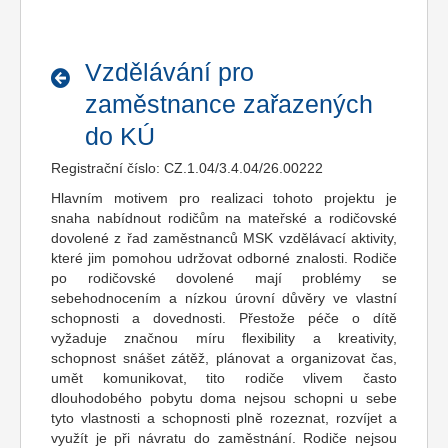
Vzdělávání pro
zaměstnance zařazených
do KÚ
Registrační číslo: CZ.1.04/3.4.04/26.00222
Hlavním motivem pro realizaci tohoto projektu je
snaha nabídnout rodičům na mateřské a rodičovské
dovolené z řad zaměstnanců MSK vzdělávací aktivity,
které jim pomohou udržovat odborné znalosti. Rodiče
po rodičovské dovolené mají problémy se
sebehodnocením a nízkou úrovní důvěry ve vlastní
schopnosti a dovednosti. Přestože péče o dítě
vyžaduje značnou míru flexibility a kreativity,
schopnost snášet zátěž, plánovat a organizovat čas,
umět komunikovat, tito rodiče vlivem často
dlouhodobého pobytu doma nejsou schopni u sebe
tyto vlastnosti a schopnosti plně rozeznat, rozvíjet a
využít je při návratu do zaměstnání. Rodiče nejsou