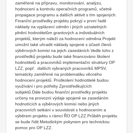
zaměřené na přípravu, monitorování, analýzu,
hodnocení a kontrolu operačních programů, včetně
propagace programu a dalších aktivit s tím spojených.
Finanční prostředky projektu pokryjí v první řadě
náklady na vyplácení odměn i jiných uznatelných
plnění hodnotitelům grantových a individuálních
projektů, kterým náleží za hodnocení odměna.Projekt
umožní také uhradit náklady spojené s účastí členů
výběrových komisí na jejich zasedáních.Vedle toho z
prostředků projektu bude také financováno školení
hodnotitelů a pracovníků implementační struktury OP
LZZ, popř. dalších vybraných pracovníků MPSV,
tematicky zaměřené na problematiku věcného
hodnocení projektů. Proškolení hodnotitelé budou
využívání i pro potřeby Zprostředkujících
subjektů.Dále budou finanční prostředky projektu
určeny na provozní výdaje spojené se zasedáním
hodnotících a výběrových komisí nebo jiných
pracovních setkání v souvislosti s hodnocením a
výběrem projektu v rámci ŘO OP LZZ.Průběh projektu
se bude řídit Metodickým pokynem pro technickou
pomoc pro OP LZZ.