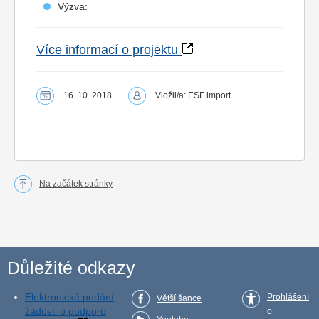
Výzva:
Více informací o projektu
16. 10. 2018
Vložil/a: ESF import
Na začátek stránky
Důležité odkazy
Elektronické podání
Prohlášení
Větší šance
žádosti o podporu
o