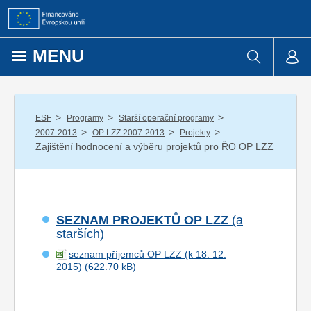
Přejít k obsahu
MENU
/
/
/
ESF
Programy
Starší operační programy
/
/
/
2007-2013
OP LZZ 2007-2013
Projekty
Zajištění hodnocení a výběru projektů pro ŘO OP LZZ
SEZNAM PROJEKTŮ OP LZZ
(a
starších)
seznam příjemců OP LZZ (k 18. 12.
2015)