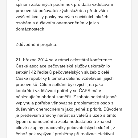
splnění zákonných podmínek pro další vzdělávání
pracovníků pečovatelských služeb a především
zvýšení kvality poskytovaných sociálních služeb
osobám s duševním onemocněním v jejich
domácnostech.
Zdůvodnění projektu:
21. března 2014 se v rámci celostátní konference
České asociace pečovatelské služby uskutečnilo
setkání 42 ředitelů pečovatelských služeb z celé
České republiky k tématu dalšího vzdělávání jejich
pracovníků. Cílem setkání bylo zjistit, na jaké
konkrétní vzdělávací potřeby se ČAPS má v
následujícím období zaměřit. Z tohoto setkání jasně
vyplynula potřeba věnovat se problematice osob s
duševním onemocněním jako jedné z priorit. Důvodem
je především značný nárůst uživatelů služeb s tímto
typem onemocnění a zcela nedostatečná znalost
cílové skupiny pracovníky pečovatelských služeb, z
čehož pak vyplývají problémy při realizaci efektivní