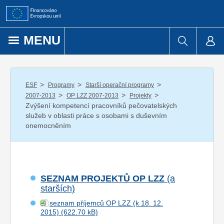
Přejít k obsahu
MENU
/
/
/
ESF
Programy
Starší operační programy
/
/
/
2007-2013
OP LZZ 2007-2013
Projekty
Zvýšení kompetencí pracovníků pečovatelských
služeb v oblasti práce s osobami s duševním
onemocněním
SEZNAM PROJEKTŮ OP LZZ
(a
starších)
seznam příjemců OP LZZ (k 18. 12.
2015)