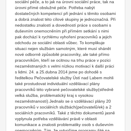
sociální péče, a to jak na úrovni sociální práce, tak na
úrovni přímé obslužné péče. Potřeba nabýt
dostatečných kompetencí při jednání s těmito osobami
a dobrá znalost této cílové skupiny je jednoznačná. Při
nedostatku znalostí a dovedností práce s osobami s
duševním onemocněním při přímém setkání s nimi
pak dochází k rychlému vyhoření pracovníků a jejich
odchodu ze sociální oblasti vůbec. To komplikuje
situaci nejen službám samotným, které musí shánět
nové odborně způsobilé pracovníky, ale také přímo
pracovníkům, kteří se ocitnou na trhu práce v pozici
nezaměstnaných s velmi nízkou motivací k další práci
s lidmi. 24. a 25.dubna 2014 jsme po dohodě s
ředitelkou Pečovatelské služby Ústí nad Labem mohli
také prostudovat individuální vzdělávací plány
pracovníků této vybrané pečovatelské služby(středně
velká služba, problematický kraj s vysokou
nezaměstnaností).Jednalo se o vzdělávací plány 20
pracovníků v sociálních službách(pečovatelů/ek) a 2
sociálních pracovníků. Také z těchto dokumentů jasně
vyplynula potřeba vzdělávání právě v oblasti
komunikace a znalosti problematiky osob s duševním
onemocněním. Tím, že vytvoříme programy šité na