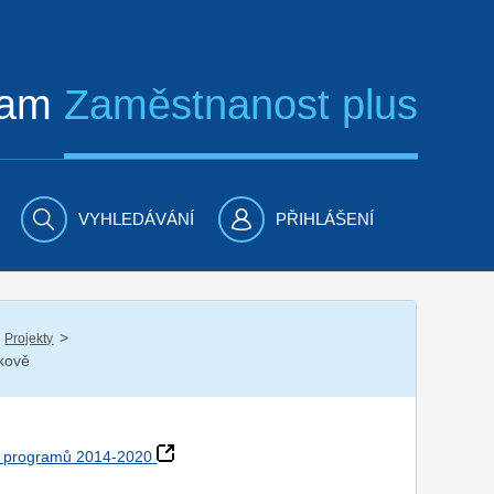
ram
Zaměstnanost plus
VYHLEDÁVÁNÍ
PŘIHLÁŠENÍ
/
Projekty
nkově
h programů 2014-2020