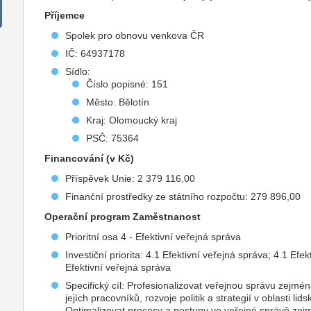
Příjemce
Spolek pro obnovu venkova ČR
IČ: 64937178
Sídlo:
Číslo popisné: 151
Město: Bělotín
Kraj: Olomoucký kraj
PSČ: 75364
Financování (v Kč)
Příspěvek Unie: 2 379 116,00
Finanční prostředky ze státního rozpočtu: 279 896,00
Operační program Zaměstnanost
Prioritní osa 4 - Efektivní veřejná správa
Investiční priorita: 4.1 Efektivní veřejná správa; 4.1 Efe
Efektivní veřejná správa
Specifický cíl: Profesionalizovat veřejnou správu zejmé
jejích pracovníků, rozvoje politik a strategií v oblasti 
Optimalizovat procesy a postupy ve veřejné správě zejm