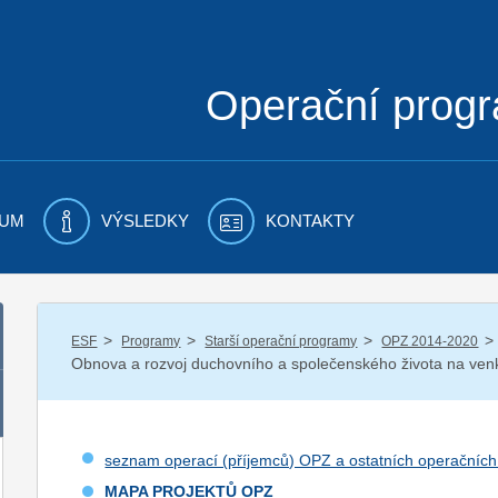
Operační prog
UM
VÝSLEDKY
KONTAKTY
/
/
/
/
ESF
Programy
Starší operační programy
OPZ 2014-2020
Obnova a rozvoj duchovního a společenského života na ve
seznam operací (příjemců) OPZ a ostatních operačníc
MAPA PROJEKTŮ OPZ