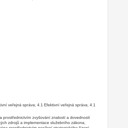
ktivní veřejná správa; 4.1 Efektivní veřejná správa; 4.1
na prostřednictvím zvyšování znalostí a dovedností
lidských zdrojů a implementace služebního zákona;
éna prostřednictvím posílení strategického řízení