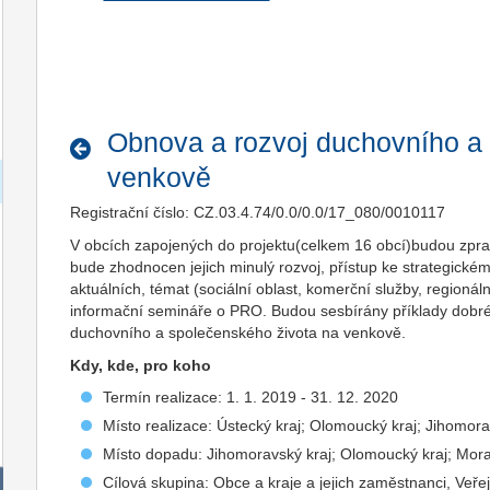
Obnova a rozvoj duchovního a
venkově
Registrační číslo: CZ.03.4.74/0.0/0.0/17_080/0010117
V obcích zapojených do projektu(celkem 16 obcí)budou zpr
bude zhodnocen jejich minulý rozvoj, přístup ke strategick
aktuálních, témat (sociální oblast, komerční služby, regionál
informační semináře o PRO. Budou sesbírány příklady dobr
duchovního a společenského života na venkově.
Kdy, kde, pro koho
Termín realizace: 1. 1. 2019 - 31. 12. 2020
Místo realizace: Ústecký kraj; Olomoucký kraj; Jihomora
Místo dopadu: Jihomoravský kraj; Olomoucký kraj; Morav
Cílová skupina: Obce a kraje a jejich zaměstnanci, Veřej