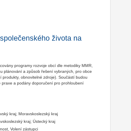
 společenského života na
acovány programy rozvoje obcí dle metodiky MMR,
ému plánování a způsob řešení vybraných, pro obce
ní produkty, obnovitelné zdroje). Součástí budou
é praxe a podány doporučení pro prohloubení
vský kraj; Moravskoslezský kraj
skoslezský kraj; Ústecký kraj
nost, Volení zástupci