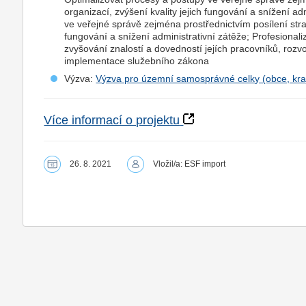
organizací, zvýšení kvality jejich fungování a snížení a
ve veřejné správě zejména prostřednictvím posílení strat
fungování a snížení administrativní zátěže; Profesional
zvyšování znalostí a dovedností jejích pracovníků, rozvoje
implementace služebního zákona
Výzva:
Výzva pro územní samosprávné celky (obce, kra
Více informací o projektu
26. 8. 2021
Vložil/a: ESF import