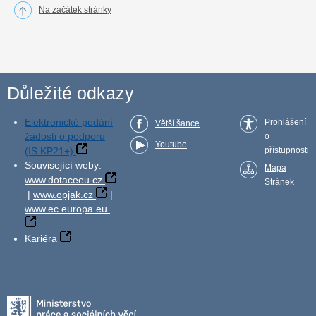
Na začátek stránky
Důležité odkazy
Elektronické podání
Prohlášení
Větší šance
žádosti o podporu
o
Youtube
(IS KP21+)
přístupnosti
Související weby:
Mapa
www.dotaceeu.cz
Stránek
|
www.opjak.cz
|
www.ec.europa.eu
Kariéra