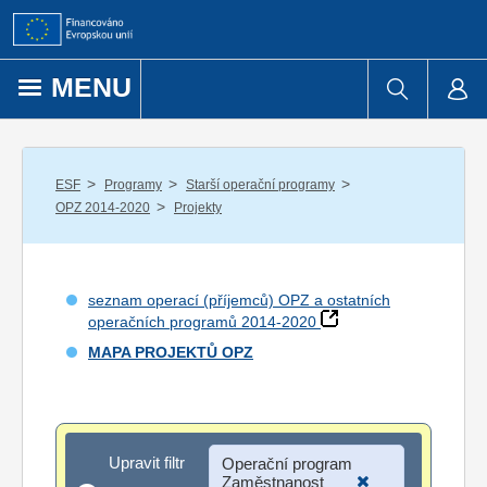
Přejít k obsahu
MENU
/
/
/
ESF
Programy
Starší operační programy
/
OPZ 2014-2020
Projekty
seznam operací (příjemců) OPZ a ostatních
operačních programů 2014-2020
MAPA PROJEKTŮ OPZ
Upravit filtr
Upravit filtr
Operační program
Zaměstnanost