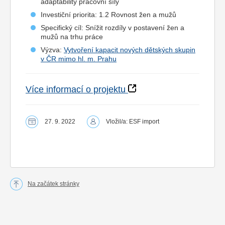
adaptability pracovní síly
Investiční priorita: 1.2 Rovnost žen a mužů
Specifický cíl: Snížit rozdíly v postavení žen a
mužů na trhu práce
Výzva:
Vytvoření kapacit nových dětských skupin
v ČR mimo hl. m. Prahu
Více informací o projektu
27. 9. 2022
Vložil/a: ESF import
Na začátek stránky