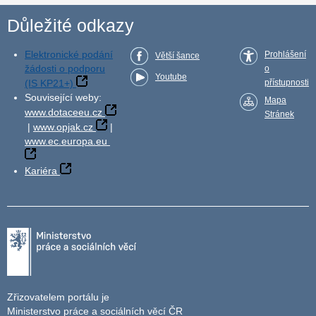
Důležité odkazy
Elektronické podání
Prohlášení
Větší šance
žádosti o podporu
o
Youtube
(IS KP21+)
přístupnosti
Související weby:
Mapa
www.dotaceeu.cz
Stránek
|
www.opjak.cz
|
www.ec.europa.eu
Kariéra
Zřizovatelem portálu je
Ministerstvo práce a sociálních věcí ČR