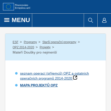
Přejít k obsahu
MENU
/
/
/
ESF
Programy
Starší operační programy
/
/
OPZ 2014-2020
Projekty
Mateří Doušky pro nejmenší
seznam operací (příjemců) OPZ a ostatních
operačních programů 2014-2020
MAPA PROJEKTŮ OPZ