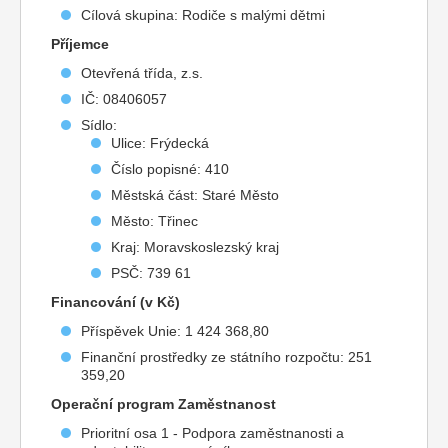
Cílová skupina: Rodiče s malými dětmi
Příjemce
Otevřená třída, z.s.
IČ: 08406057
Sídlo:
Ulice: Frýdecká
Číslo popisné: 410
Městská část: Staré Město
Město: Třinec
Kraj: Moravskoslezský kraj
PSČ: 739 61
Financování (v Kč)
Příspěvek Unie: 1 424 368,80
Finanční prostředky ze státního rozpočtu: 251
359,20
Operační program Zaměstnanost
Prioritní osa 1 - Podpora zaměstnanosti a