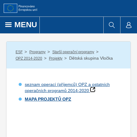
Přejít k obsahu
MENU
/
/
/
ESF
Programy
Starší operační programy
/
/
Dětská skupina Vločka
OPZ 2014-2020
Projekty
seznam operací (příjemců) OPZ a ostatních
operačních programů 2014-2020
MAPA PROJEKTŮ OPZ