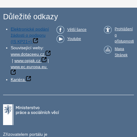
Důležité odkazy
Elektronické podání
Prohlášení
Větší šance
žádosti o podporu
o
Youtube
(IS KP21+)
přístupnosti
Související weby:
Mapa
www.dotaceeu.cz
Stránek
|
www.opjak.cz
|
www.ec.europa.eu
Kariéra
Zřizovatelem portálu je