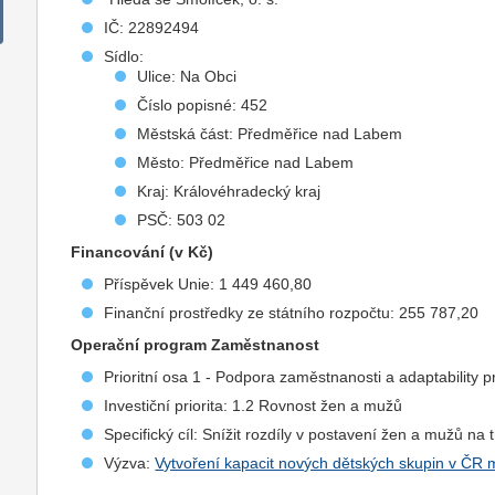
IČ: 22892494
Sídlo:
Ulice: Na Obci
Číslo popisné: 452
Městská část: Předměřice nad Labem
Město: Předměřice nad Labem
Kraj: Královéhradecký kraj
PSČ: 503 02
Financování (v Kč)
Příspěvek Unie: 1 449 460,80
Finanční prostředky ze státního rozpočtu: 255 787,20
Operační program Zaměstnanost
Prioritní osa 1 - Podpora zaměstnanosti a adaptability p
Investiční priorita: 1.2 Rovnost žen a mužů
Specifický cíl: Snížit rozdíly v postavení žen a mužů na 
Výzva:
Vytvoření kapacit nových dětských skupin v ČR 