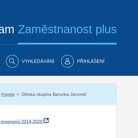
ram
Zaměstnanost plus
VYHLEDÁVÁNÍ
PŘIHLÁŠENÍ
/
Dětská skupina Barunka Jaroměř
Projekty
h programů 2014-2020