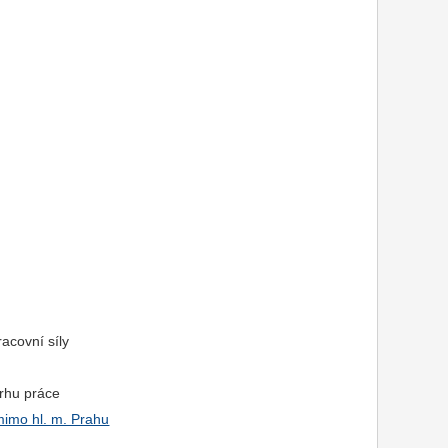
racovní síly
trhu práce
mimo hl. m. Prahu