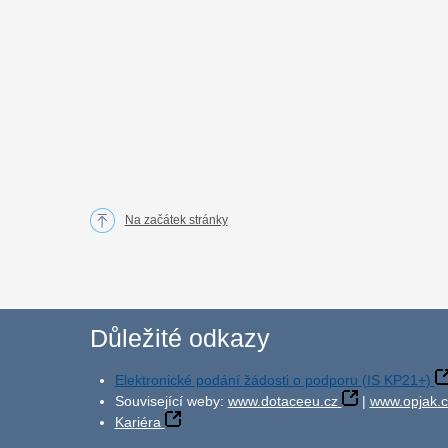
Na začátek stránky
Důležité odkazy
Elektronické podání žádosti o podporu (IS KP21+)
Související weby:
www.dotaceeu.cz
|
www.opjak.c
Kariéra