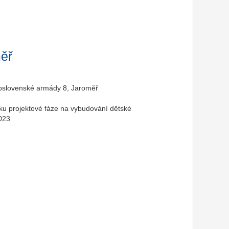
ěř
koslovenské armády 8, Jaroměř
ku projektové fáze na vybudování dětské
2023