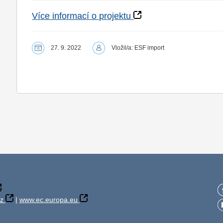
Více informací o projektu
27. 9. 2022
Vložil/a: ESF import
z
|
www.ec.europa.eu