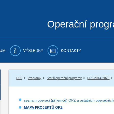
Operační prog
UM
VÝSLEDKY
KONTAKTY
/
/
/
/
ESF
Programy
Starší operační programy
OPZ 2014-2020
seznam operací (příjemců) OPZ a ostatních operačníc
MAPA PROJEKTŮ OPZ