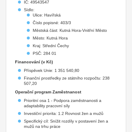
IČ: 49543547
Sídlo:
Ulice: Havířská
Číslo popisné: 403/3
Městská část: Kutná Hora-Vnitřní Město
Město: Kutná Hora
Kraj: Střední Čechy
PSČ: 284 01
Financování (v Kč)
Příspěvek Unie: 1 351 540,80
Finanční prostředky ze státního rozpočtu: 238
507,20
Operační program Zaměstnanost
Prioritní osa 1 - Podpora zaměstnanosti a
adaptability pracovní síly
Investiční priorita: 1.2 Rovnost žen a mužů
Specifický cíl: Snížit rozdíly v postavení žen a
mužů na trhu práce