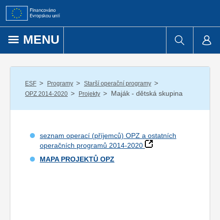
Přejít k obsahu
MENU
/
/
/
ESF
Programy
Starší operační programy
/
/
Maják - dětská skupina
OPZ 2014-2020
Projekty
seznam operací (příjemců) OPZ a ostatních
operačních programů 2014-2020
MAPA PROJEKTŮ OPZ