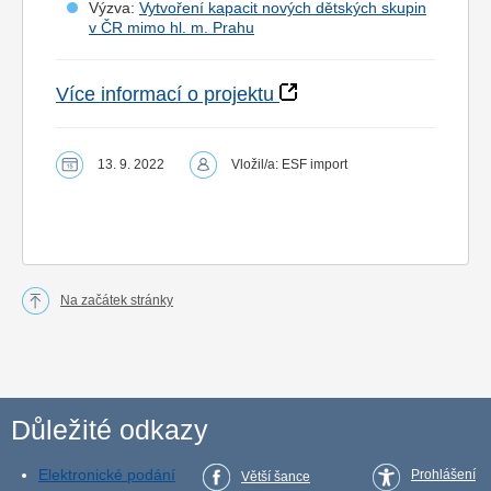
Výzva:
Vytvoření kapacit nových dětských skupin
v ČR mimo hl. m. Prahu
Více informací o projektu
13. 9. 2022
Vložil/a: ESF import
Na začátek stránky
Důležité odkazy
Elektronické podání
Prohlášení
Větší šance