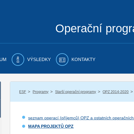
Operační prog
UM
VÝSLEDKY
KONTAKTY
/
/
/
/
ESF
Programy
Starší operační programy
OPZ 2014-2020
seznam operací (příjemců) OPZ a ostatních operačníc
MAPA PROJEKTŮ OPZ