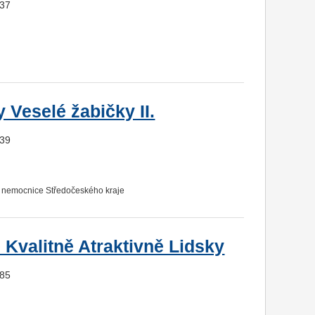
737
Veselé žabičky II.
139
., nemocnice Středočeského kraje
valitně Atraktivně Lidsky
785