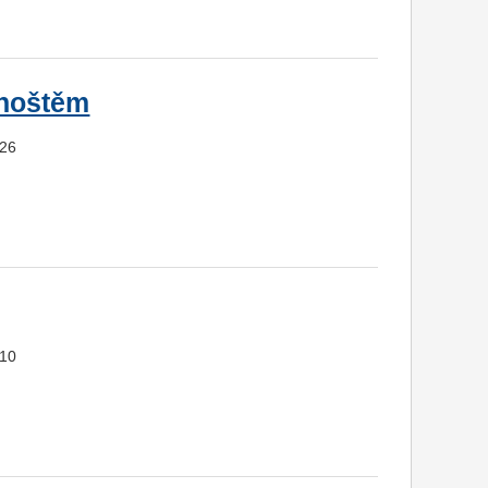
dhoštěm
826
810