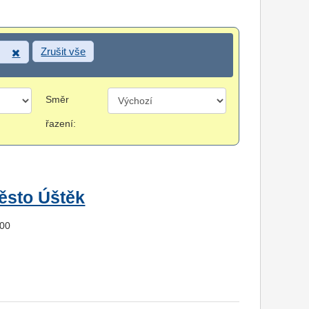
Zrušit vše
Směr
řazení:
ěsto Úštěk
900