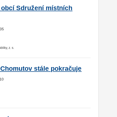
 obcí Sdružení místních
805
iky, z. s.
y Chomutov stále pokračuje
110