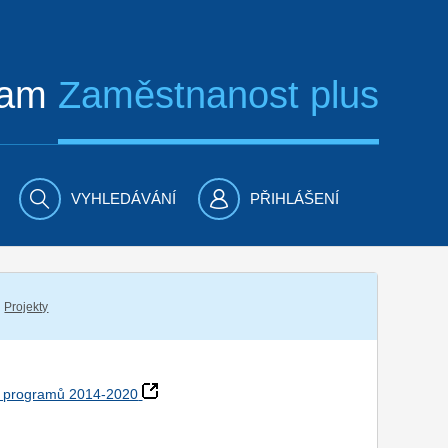
ram
Zaměstnanost plus
VYHLEDÁVÁNÍ
PŘIHLÁŠENÍ
Projekty
h programů 2014-2020