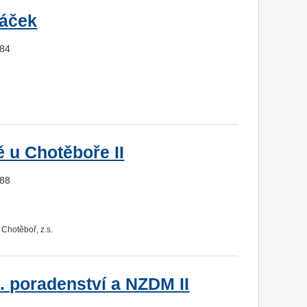
láček
984
 u Chotěboře II
988
Chotěboř, z.s.
. poradenství a NZDM II