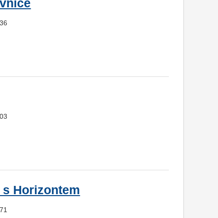
evnice
736
103
y s Horizontem
371