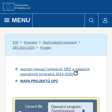
Přejít k obsahu
MENU
/
/
/
ESF
Programy
Starší operační programy
/
OPZ 2014-2020
Projekty
seznam operací (příjemců) OPZ a ostatních
operačních programů 2014-2020
MAPA PROJEKTŮ OPZ
Upravit filtr
Upravit filtr
Operační program
Zaměstnanost