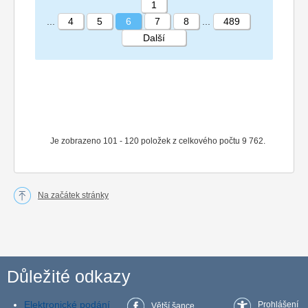
1
...
4
5
6
7
8
...
489
Další
STRÁNKA 6 489
Je zobrazeno 101 - 120 položek z celkového počtu 9 762.
Na začátek stránky
Důležité odkazy
Elektronické podání
Prohlášení
Větší šance