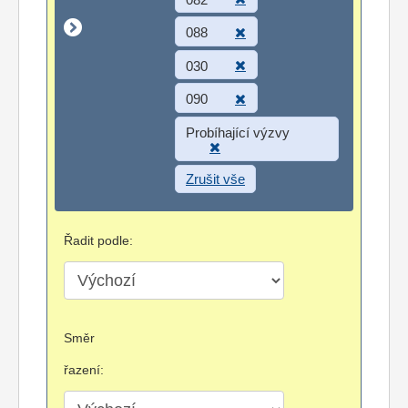
088
030
090
Probíhající výzvy
Zrušit vše
Řadit podle:
Směr
řazení: