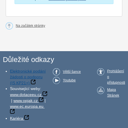
Na začátek stránky
Důležité odkazy
Elektronické podání
Prohlášení
Větší šance
žádosti o podporu
o
Youtube
(IS KP21+)
přístupnosti
Související weby:
Mapa
www.dotaceeu.cz
Stránek
|
www.opjak.cz
|
www.ec.europa.eu
Kariéra