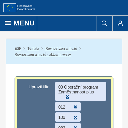
Přejít k obsahu
MENU
/
/
/
ESF
Témata
Rovnost žen a mužů
Rovnost žen a mužů - aktuální výzvy
Upravit filtr
Upravit filtr
03 Operační program
Zaměstnanost plus
012
109
082