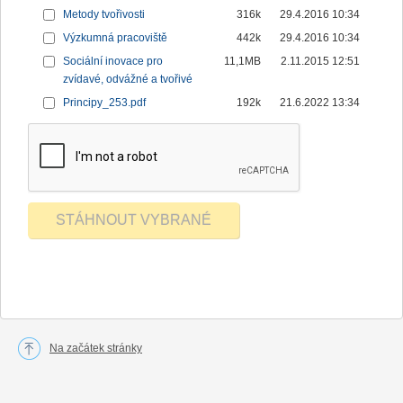
Metody tvořivosti
316k
29.4.2016 10:34
Výzkumná pracoviště
442k
29.4.2016 10:34
Sociální inovace pro
11,1MB
2.11.2015 12:51
zvídavé, odvážné a tvořivé
Principy_253.pdf
192k
21.6.2022 13:34
Na začátek stránky