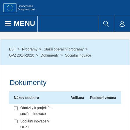
Přejít k obsahu
MENU
/
/
/
ESF
Programy
Starší operační programy
/
/
OPZ 2014-2020
Dokumenty
Sociální inovace
Dokumenty
Název souboru
Velikost
Poslední změna
Obrázky k projektům
sociální inovace
Sociální inovace v
OPZ+