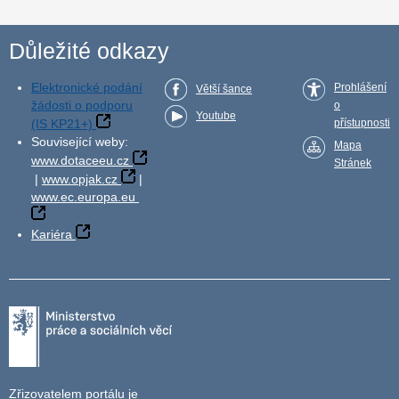
Důležité odkazy
Elektronické podání
Prohlášení
Větší šance
žádosti o podporu
o
Youtube
(IS KP21+)
přístupnosti
Související weby:
Mapa
www.dotaceeu.cz
Stránek
|
www.opjak.cz
|
www.ec.europa.eu
Kariéra
Zřizovatelem portálu je