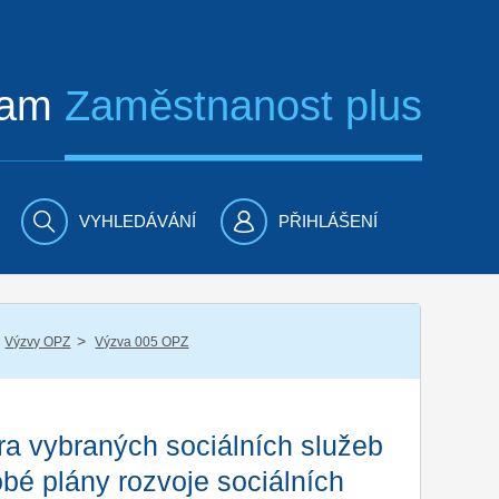
ram
Zaměstnanost plus
VYHLEDÁVÁNÍ
PŘIHLÁŠENÍ
/
Výzvy OPZ
Výzva 005 OPZ
ra vybraných sociálních služeb
bé plány rozvoje sociálních