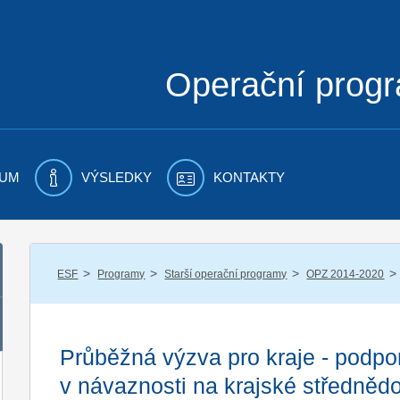
Operační prog
UM
VÝSLEDKY
KONTAKTY
/
/
/
/
ESF
Programy
Starší operační programy
OPZ 2014-2020
Průběžná výzva pro kraje - podpo
v návaznosti na krajské střednědo