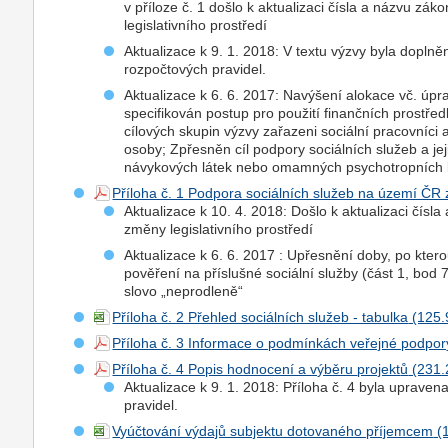
v příloze č. 1 došlo k aktualizaci čísla a názvu z
legislativního prostředí
Aktualizace k 9. 1. 2018: V textu výzvy byla dopln
rozpočtových pravidel.
Aktualizace k 6. 6. 2017: Navýšení alokace vč. úpr
specifikován postup pro použití finančních prostře
cílových skupin výzvy zařazeni sociální pracovníci
osoby; Zpřesněn cíl podpory sociálních služeb a je
návykových látek nebo omamných psychotropních 
Příloha č. 1 Podpora sociálních služeb na území ČR
Aktualizace k 10. 4. 2018: Došlo k aktualizaci čís
změny legislativního prostředí
Aktualizace k 6. 6. 2017 : Upřesnění doby, po kter
pověření na příslušné sociální služby (část 1, bod 7
slovo „neprodleně“
Příloha č. 2 Přehled sociálních služeb - tabulka
Příloha č. 3 Informace o podmínkách veřejné podpor
Příloha č. 4 Popis hodnocení a výběru
projekt
ů
Aktualizace k 9. 1. 2018: Příloha č. 4 byla uprave
pravidel.
Vyúčtování výdajů subjektu dotovaného příjemcem