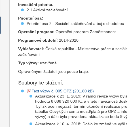
Investiční priorita:
2.1 Aktivní začleňování
Prioritní osa:
Prioritní osa 2 - Sociální začleňování a boj s chudobou
Operační program:
Operační program Zaměstnanost
Programové období:
2014-2020
Vyhlašovatel:
Česká republika - Ministerstvo práce a sociál
začleňování
Typ výzvy:
uzavřená
Oprávněnými žadateli jsou pouze kraje.
Soubory ke stažení:
Text výzvy č. 005 OPZ
Aktualizace k 23. 1. 2019: V rámci revize výzvy b
hodnotu 8 088 920 000 Kč a v této návaznosti došl
byl zkrácen nejzazší termín ukončení realizace pr
tabulku Obvyklých cen a mezd/platů pro OPZ a in
výzvy) a dále byla provedena aktualizace bodu 9 v
Aktualizace k 10. 4. 2018: Došlo ke změně ve výši