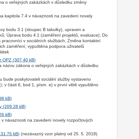
ákona o veřejných zakázkách v důsledku změny
ěna kapitola 7.4 v návaznosti na zavedení novely
avy bodu 3.1 (sloupec B tabulky), upraven a
dků; Úprava bodu 4.1 (zaměření projektů, evaluace); Do
 a pracovníci v sociálních službách; Změna kontaktní
jich zaměření, vypuštěna podpora uživatelů
látek
 z
OPZ
la a názvu zákona o veřejných zakázkách v důsledku
ou bude poskytovateli sociální služby vystaveno
); v části 6, bod 1, písm. e) v první větě vypuštěno
y
na v návaznosti na zavedení novely rozpočtových
(nezávazný vzor platný od 25. 5. 2018)