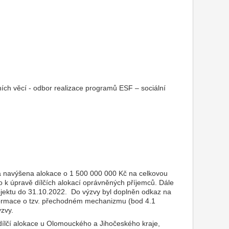
ních věcí - odbor realizace programů ESF – sociální
yla navýšena alokace o 1 500 000 000 Kč na celkovou
o k úpravě dílčích alokací oprávněných příjemců. Dále
ojektu do 31.10.2022. Do výzvy byl doplněn odkaz na
formace o tzv. přechodném mechanizmu (bod 4.1
ýzvy.
 dílčí alokace u Olomouckého a Jihočeského kraje,