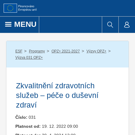
Přejít k obsahu
MENU
/
/
/
/
ESF
Programy
OPZ+ 2021-2027
Výzvy OPZ+
Výzva 031 OPZ+
Zkvalitnění zdravotních
služeb – péče o duševní
zdraví
Číslo:
031
Platnost od:
19. 12. 2022 09:00