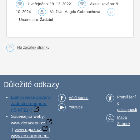
Uveřejněno: 19. 12. 2022
Aktualizováno: 9.
10. 2024
Vložil/a: Magda Cabrnochová
Určeno pro:
Žadatel
Na začátek stránky
Důležité odkazy
Elektronické podání
Prohlášení
Větší šance
žádosti o podporu
o
Youtube
(IS KP21+)
přístupnosti
Související weby:
Mapa
www.dotaceeu.cz
Stránek
|
www.opjak.cz
|
www.ec.europa.eu