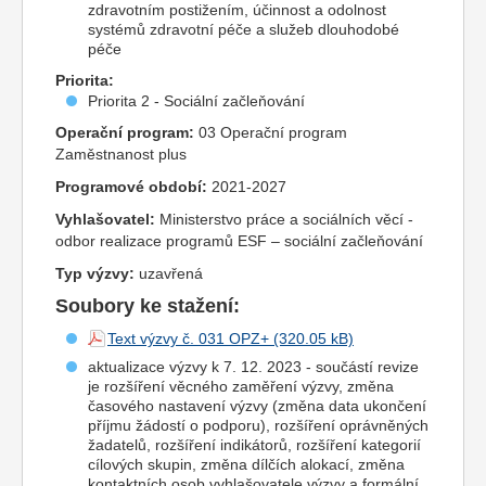
zdravotním postižením, účinnost a odolnost
systémů zdravotní péče a služeb dlouhodobé
péče
Priorita:
Priorita 2 - Sociální začleňování
Operační program:
03 Operační program
Zaměstnanost plus
Programové období:
2021-2027
Vyhlašovatel:
Ministerstvo práce a sociálních věcí -
odbor realizace programů ESF – sociální začleňování
Typ výzvy:
uzavřená
Soubory ke stažení:
Text výzvy č. 031 OPZ+
aktualizace výzvy k 7. 12. 2023 - součástí revize
je rozšíření věcného zaměření výzvy, změna
časového nastavení výzvy (změna data ukončení
příjmu žádostí o podporu), rozšíření oprávněných
žadatelů, rozšíření indikátorů, rozšíření kategorií
cílových skupin, změna dílčích alokací, změna
kontaktních osob vyhlašovatele výzvy a formální