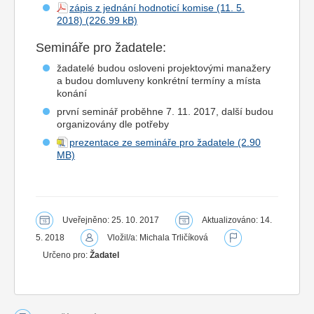
zápis z jednání hodnoticí komise (11. 5.
2018)
Semináře pro žadatele:
žadatelé budou osloveni projektovými manažery
a budou domluveny konkrétní termíny a místa
konání
první seminář proběhne 7. 11. 2017, další budou
organizovány dle potřeby
prezentace ze semináře pro žadatele
Uveřejněno: 25. 10. 2017
Aktualizováno: 14.
5. 2018
Vložil/a: Michala Trličíková
Určeno pro:
Žadatel