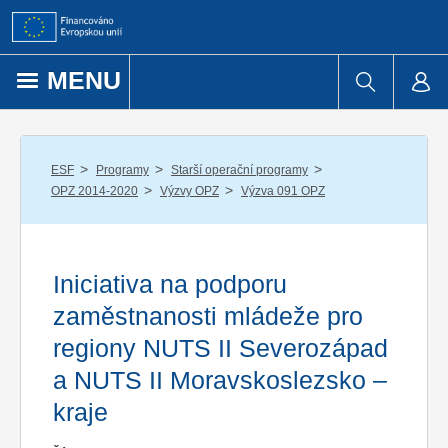
Přejít k obsahu
MENU
/
/
/
ESF
Programy
Starší operační programy
/
/
OPZ 2014-2020
Výzvy OPZ
Výzva 091 OPZ
Iniciativa na podporu
zaměstnanosti mládeže pro
regiony NUTS II Severozápad
a NUTS II Moravskoslezsko –
kraje