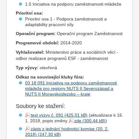
1.5 Iniciativa na podporu zaměstnanosti mládeže
Prioritní osa:
Prioritní osa 1 - Podpora zaměstnanosti a
adaptability pracovní síly
Operační program:
Operační program Zaměstnanost
Programové období:
2014-2020
Vyhlašovatel:
Ministerstvo práce a sociálních věcí -
odbor realizace programů ESF - zaměstnanost
Typ výzvy:
otevřená
Odkaz na související kluby fóra:
03 18 091 Iniciativa na podporu zaměstnanosti
mládeže pro regiony NUTS II Severozápad a
NUTS II Moravskoslezsko – kraje
Soubory ke stažení:
text výzvy č. 091
(aktualizace k 16.
1. 2018, popis změny
zde
)
zápis z jednání hodnoticí komise (20. 2.
2018)