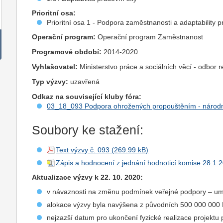
Prioritní osa:
Prioritní osa 1 - Podpora zaměstnanosti a adaptability p
Operační program:
Operační program Zaměstnanost
Programové období:
2014-2020
Vyhlašovatel:
Ministerstvo práce a sociálních věcí - odbor
Typ výzvy:
uzavřená
Odkaz na související kluby fóra:
03_18_093 Podpora ohrožených propouštěním - národn
Soubory ke stažení:
Text výzvy č. 093
Zápis a hodnocení z jednání hodnoticí komise 28.1.
Aktualizace výzvy k 22. 10. 2020:
v návaznosti na změnu podmínek veřejné podpory – 
alokace výzvy byla navýšena z původních 500 000 000
nejzazší datum pro ukončení fyzické realizace projektu