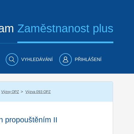
ram
Zaměstnanost plus
VYHLEDÁVÁNÍ
PŘIHLÁŠENÍ
/
Výzvy OPZ
Výzva 093 OPZ
 propouštěním II