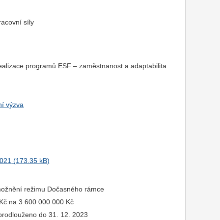
racovní síly
 realizace programů ESF – zaměstnanost a adaptabilita
í výzva
2021
umožnění režimu Dočasného rámce
 Kč na 3 600 000 000 Kč
 prodlouženo do 31. 12. 2023