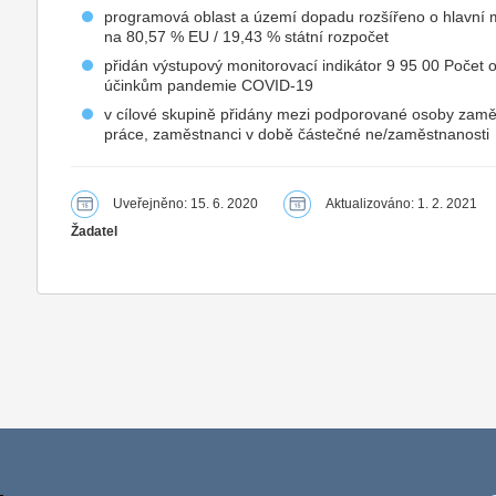
programová oblast a území dopadu rozšířeno o hlavní m
na 80,57 % EU / 19,43 % státní rozpočet
přidán výstupový monitorovací indikátor 9 95 00 Počet
účinkům pandemie COVID-19
v cílové skupině přidány mezi podporované osoby zamě
práce, zaměstnanci v době částečné ne/zaměstnanosti
Uveřejněno: 15. 6. 2020
Aktualizováno: 1. 2. 2021
Žadatel