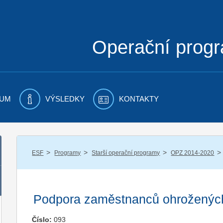
Operační prog
UM
VÝSLEDKY
KONTAKTY
/
/
/
/
ESF
Programy
Starší operační programy
OPZ 2014-2020
Podpora zaměstnanců ohrožených
Číslo:
093