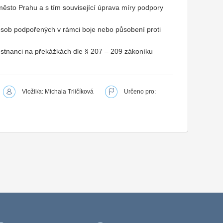
ěsto Prahu a s tím související úprava míry podpory
 osob podpořených v rámci boje nebo působení proti
stnanci na překážkách dle § 207 – 209 zákoníku
Vložil/a: Michala Trličíková
Určeno pro: