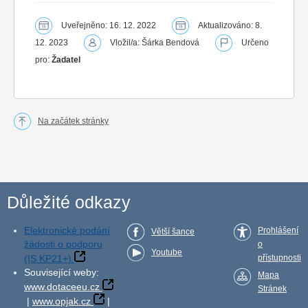
Uveřejněno: 16. 12. 2022
Aktualizováno: 8.
12. 2023
Vložil/a: Šárka Bendová
Určeno
pro:
Žadatel
Na začátek stránky
Důležité odkazy
Elektronické podání
Prohlášení
Větší šance
žádosti o podporu
o
Youtube
(IS KP21+)
přístupnosti
Související weby:
Mapa
www.dotaceeu.cz
Stránek
|
www.opjak.cz
|