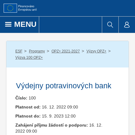
Přejít k obsahu
MENU
/
/
/
/
ESF
Programy
OPZ+ 2021-2027
Výzvy OPZ+
Výzva 100 OPZ+
Výdejny potravinových bank
Číslo:
100
Platnost od:
16. 12. 2022 09:00
Platnost do:
15. 9. 2023 12:00
Zahájení příjmu žádostí o podporu:
16. 12.
2022 09:00