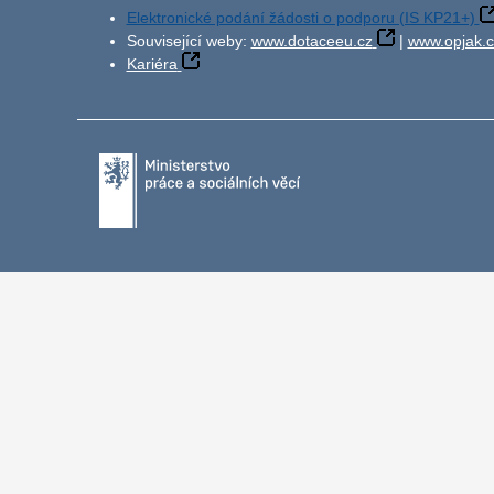
Elektronické podání žádosti o podporu (IS KP21+)
Související weby:
www.dotaceeu.cz
|
www.opjak.c
Kariéra