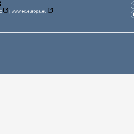
z
|
www.ec.europa.eu