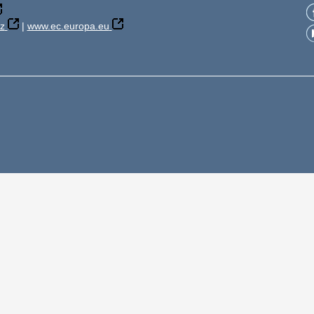
z
|
www.ec.europa.eu