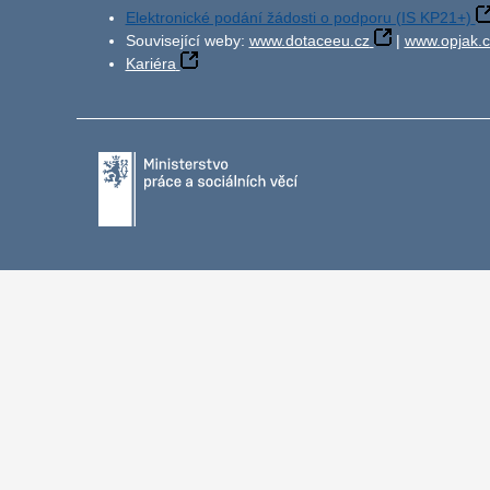
Elektronické podání žádosti o podporu (IS KP21+)
Související weby:
www.dotaceeu.cz
|
www.opjak.c
Kariéra