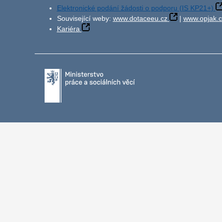
Elektronické podání žádosti o podporu (IS KP21+)
Související weby:
www.dotaceeu.cz
|
www.opjak.c
Kariéra