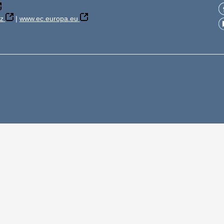
z
|
www.ec.europa.eu