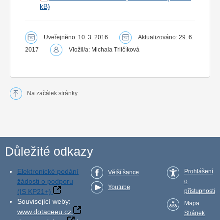
Uveřejněno: 10. 3. 2016
Aktualizováno: 29. 6.
2017
Vložil/a: Michala Trličíková
Na začátek stránky
Důležité odkazy
Elektronické podání
Prohlášení
Větší šance
žádosti o podporu
o
Youtube
(IS KP21+)
přístupnosti
Související weby:
Mapa
www.dotaceeu.cz
Stránek