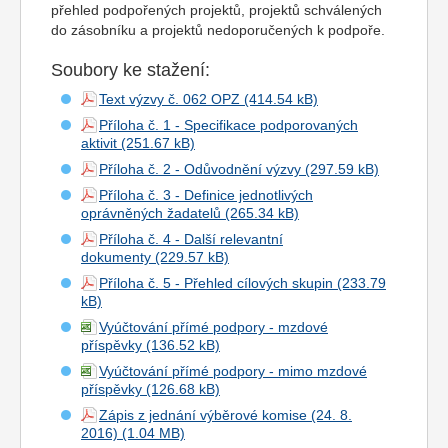
přehled podpořených projektů, projektů schválených
do zásobníku a projektů nedoporučených k podpoře.
Soubory ke stažení:
Text výzvy č. 062 OPZ
Příloha č. 1 - Specifikace podporovaných
aktivit
Příloha č. 2 - Odůvodnění výzvy
Příloha č. 3 - Definice jednotlivých
oprávněných žadatelů
Příloha č. 4 - Další relevantní
dokumenty
Příloha č. 5 - Přehled cílových skupi
n
Vyúčtování přímé podpory - mzdové
příspěvky
Vyúčtování přímé podpory - mimo mzdové
příspěvky
Zápis z jednání výběrové komise (24. 8.
2016)