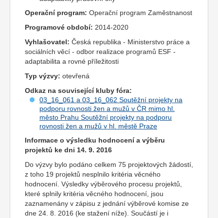
Operační program:
Operační program Zaměstnanost
Programové období:
2014-2020
Vyhlašovatel:
Česká republika - Ministerstvo práce a
sociálních věcí - odbor realizace programů ESF -
adaptabilita a rovné příležitosti
Typ výzvy:
otevřená
Odkaz na související kluby fóra:
03_16_061 a 03_16_062 Soutěžní projekty na
podporu rovnosti žen a mužů v ČR mimo hl.
město Prahu Soutěžní projekty na podporu
rovnosti žen a mužů v hl. městě Praze
Informace o výsledku hodnocení a výběru
projekt
ů ke dni 14. 9. 2016
Do výzvy bylo podáno celkem 75 projektových žádostí,
z toho 19 projektů nesplnilo kritéria věcného
hodnocení. Výsledky výběrového procesu projektů,
které splnily kritéria věcného hodnocení, jsou
zaznamenány v zápisu z jednání výběrové komise ze
dne 24. 8. 2016 (ke stažení níže). Součástí je i