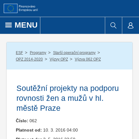
Přejít k obsahu
MENU
/
/
/
ESF
Programy
Starší operační programy
/
/
OPZ 2014-2020
Výzvy OPZ
Výzva 062 OPZ
Soutěžní projekty na podporu
rovnosti žen a mužů v hl.
městě Praze
Číslo:
062
Platnost od:
10. 3. 2016 04:00